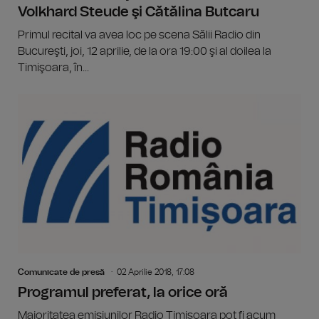
Volkhard Steude şi Cătălina Butcaru
Primul recital va avea loc pe scena Sălii Radio din
Bucureşti, joi, 12 aprilie, de la ora 19:00 şi al doilea la
Timişoara, în...
Comunicate de presă
02 Aprilie 2018, 17:08
Programul preferat, la orice oră
Majoritatea emisiunilor Radio Timişoara pot fi acum