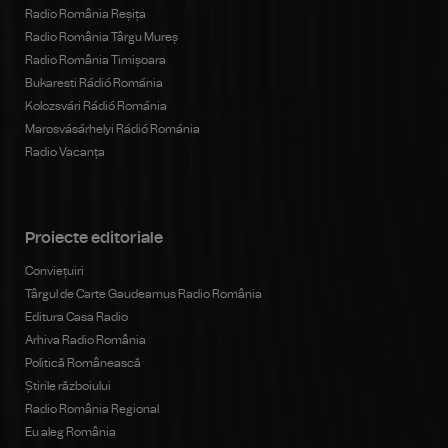
Radio România Reșița
Radio România Târgu Mureș
Radio România Timișoara
Bukaresti Rádió Románia
Kolozsvári Rádió Románia
Marosvásárhelyi Rádió Románia
Radio Vacanța
Proiecte editoriale
Conviețuiri
Târgul de Carte Gaudeamus Radio România
Editura Casa Radio
Arhiva Radio România
Politică Românească
Știrile războiului
Radio România Regional
Eu aleg România