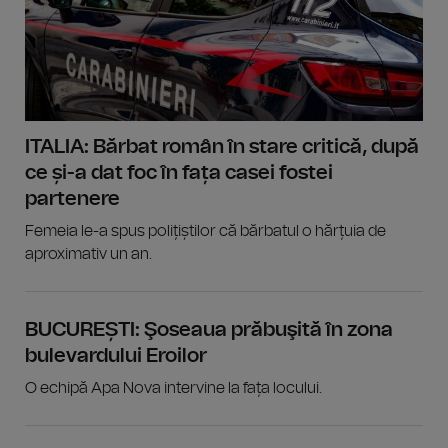
ITALIA: Bărbat român în stare critică, după
ce și-a dat foc în fața casei fostei
partenere
Femeia le-a spus polițiștilor că bărbatul o hărțuia de
aproximativ un an.
BUCUREȘTI: Şoseaua prăbuşită în zona
bulevardului Eroilor
O echipă Apa Nova intervine la fața locului.