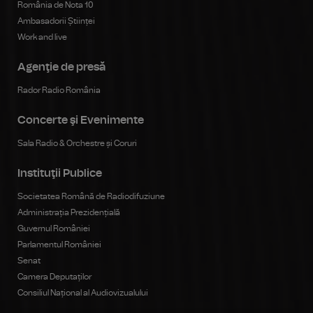
România de Nota 10
Ambasadorii Științei
Work and live
Agenţie de presă
Rador Radio România
Concerte şi Evenimente
Sala Radio & Orchestre și Coruri
Instituţii Publice
Societatea Română de Radiodifuziune
Administrația Prezidențială
Guvernul României
Parlamentul României
Senat
Camera Deputaților
Consiliul Național al Audiovizualului