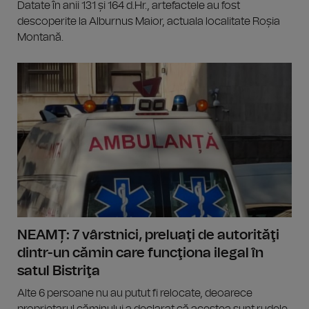
Datate în anii 131 și 164 d.Hr., artefactele au fost
descoperite la Alburnus Maior, actuala localitate Roșia
Montană.
NEAMȚ: 7 vârstnici, preluaţi de autorităţi
dintr-un cămin care funcţiona ilegal în
satul Bistriţa
Alte 6 persoane nu au putut fi relocate, deoarece