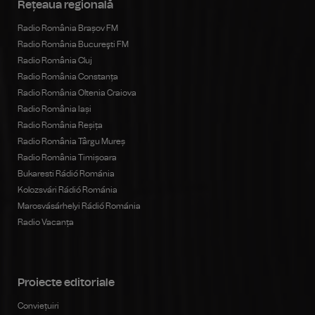
Rețeaua regională
Radio România Brașov FM
Radio România Bucureşti FM
Radio România Cluj
Radio România Constanța
Radio România Oltenia Craiova
Radio România Iași
Radio România Reșița
Radio România Târgu Mureș
Radio România Timișoara
Bukaresti Rádió Románia
Kolozsvári Rádió Románia
Marosvásárhelyi Rádió Románia
Radio Vacanța
Proiecte editoriale
Conviețuiri