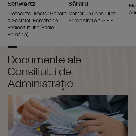
Schwartz
Săraru
Mem
Adm
Președinte Director General
Membru în Consiliul de
al Societății Române de
Administrație al S.R.R.
Radiodifuziune (Radio
România)
Documente ale
Consiliului de
Administraţie