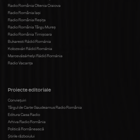
Radio România Oltenia Craiova
Radio România Iași
Radio România Reșița
Radio România Târgu Mureș
Radio România Timișoara
Bukaresti Rádió Románia
Kolozsvári Rádió Románia
Marosvásárhelyi Rádió Románia
Radio Vacanța
Proiecte editoriale
Conviețuiri
Târgul de Carte Gaudeamus Radio România
Editura Casa Radio
Arhiva Radio România
Politică Românească
Știrile războiului