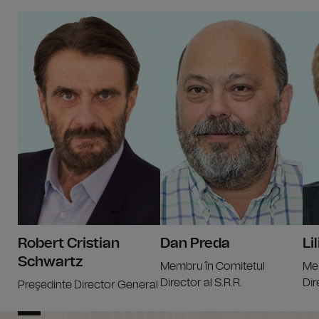
Rob
Robert Cristian
Dan Preda
Li
Schwartz
Membru în Comitetul
Me
Director al S.R.R.
Dir
Preşedinte Director General