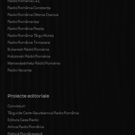
Radio România Cluj
Radio România Constanța
Radio România Oltenia Craiova
Radio România Iași
Radio România Reșița
Radio România Târgu Mureș
Radio România Timișoara
Bukaresti Rádió Románia
Kolozsvári Rádió Románia
Marosvásárhelyi Rádió Románia
Radio Vacanța
Proiecte editoriale
Conviețuiri
Târgul de Carte Gaudeamus Radio România
Editura Casa Radio
Arhiva Radio România
Politică Românească