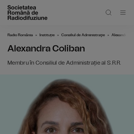
Radio România
Instituție
Consiliul de Administraţie
Alexandra Co
Alexandra Coliban
Membru în Consiliul de Administrație al S.R.R.