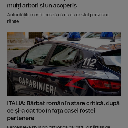
mulți arbori și un acoperiș
Autoritățile menționează că nu au existat persoane
rănite.
ITALIA: Bărbat român în stare critică, după
ce și-a dat foc în fața casei fostei
partenere
Femeia le-a spus polițiștilor că bărbatul o hărțuia de