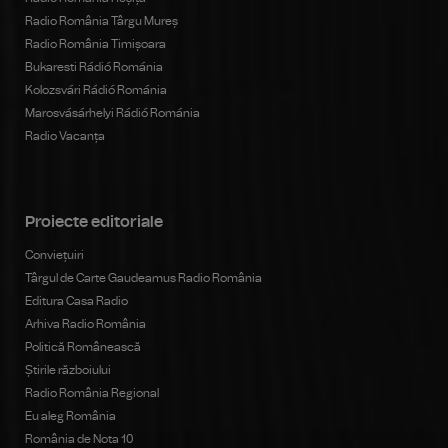
Radio România Târgu Mureș
Radio România Timișoara
Bukaresti Rádió Románia
Kolozsvári Rádió Románia
Marosvásárhelyi Rádió Románia
Radio Vacanța
Proiecte editoriale
Conviețuiri
Târgul de Carte Gaudeamus Radio România
Editura Casa Radio
Arhiva Radio România
Politică Românească
Știrile războiului
Radio România Regional
Eu aleg România
România de Nota 10