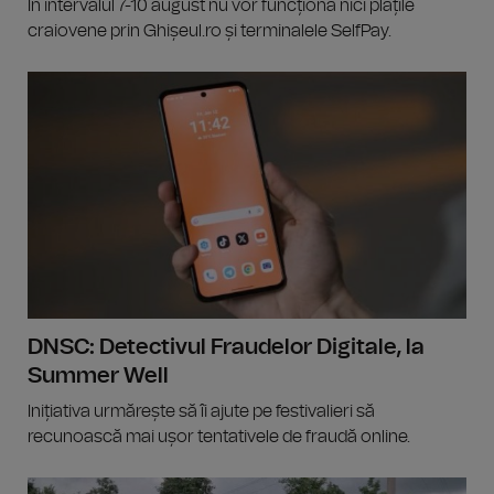
În intervalul 7-10 august nu vor funcționa nici plățile
craiovene prin Ghișeul.ro și terminalele SelfPay.
DNSC: Detectivul Fraudelor Digitale, la
Summer Well
Inițiativa urmărește să îi ajute pe festivalieri să
recunoască mai ușor tentativele de fraudă online.