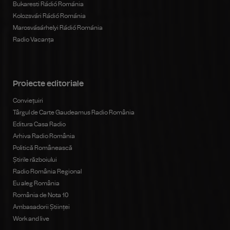
Bukaresti Rádió Románia
Kolozsvári Rádió Románia
Marosvásárhelyi Rádió Románia
Radio Vacanța
Proiecte editoriale
Conviețuiri
Târgul de Carte Gaudeamus Radio România
Editura Casa Radio
Arhiva Radio România
Politică Românească
Știrile războiului
Radio România Regional
Eu aleg România
România de Nota 10
Ambasadorii Științei
Work and live