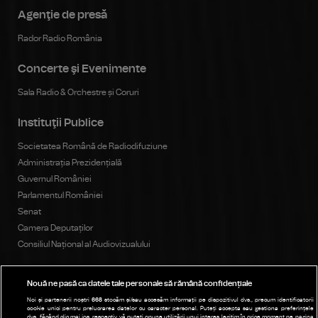
Agenţie de presă
Rador Radio România
Concerte şi Evenimente
Sala Radio & Orchestre și Coruri
Instituţii Publice
Societatea Română de Radiodifuziune
Administrația Prezidențială
Guvernul României
Parlamentul României
Senat
Camera Deputaților
Consiliul Național al Audiovizualului
Nouă ne pasă ca datele tale personale să rămână confidențiale
Publicitate
Noi și partenerii noștri
668
stocăm și/sau accesăm informații pe dispozitivul dvs., precum identificatorii
cookie unici pentru prelucrarea datelor cu caracter personal. Puteți accepta sau gestiona preferințele
Parteneri
dvs. făcând clic mai jos, respectiv vă puteți opune utilizării unui interes legitim în orice moment pe pagina