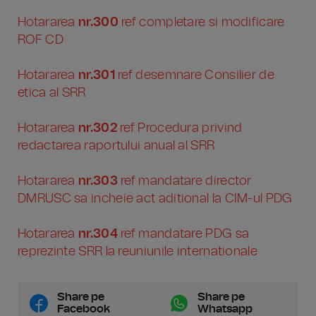
Hotararea
nr.300
ref completare si modificare
ROF CD
Hotararea
nr.301
ref desemnare Consilier de
etica al SRR
Hotararea
nr.302
ref Procedura privind
redactarea raportului anual al SRR
Hotararea
nr.303
ref mandatare director
DMRUSC sa incheie act aditional la CIM-ul PDG
Hotararea
nr.304
ref mandatare PDG sa
reprezinte SRR la reuniunile internationale
Share pe
Share pe
Facebook
Whatsapp