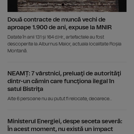
Două contracte de muncă vechi de
aproape 1.900 de ani, expuse la MNIR
Datate în anii 131 și 164 d.Hr., artefactele au fost
descoperite la Alburnus Maior, actuala localitate Roșia
Montană.
NEAMȚ: 7 vârstnici, preluaţi de autorităţi
dintr-un cămin care funcţiona ilegal în
satul Bistriţa
Alte 6 persoane nu au putut fi relocate, deoarece...
Ministerul Energiei, despe seceta severă:
În acest moment, nu există un impact