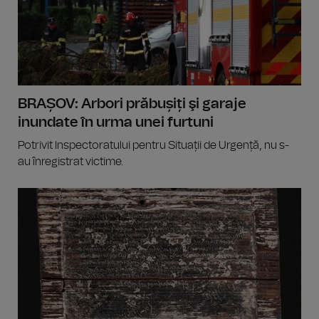
BRAȘOV: Arbori prăbușiți şi garaje
inundate în urma unei furtuni
Potrivit Inspectoratului pentru Situații de Urgență, nu s-
au înregistrat victime.