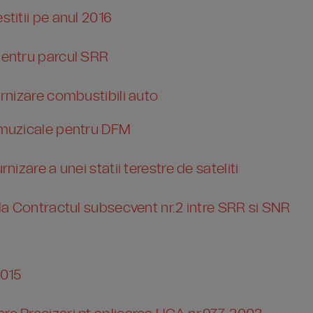
stitii pe anul 2016
 pentru parcul SRR
urnizare combustibili auto
e muzicale pentru DFM
rnizare a unei statii terestre de sateliti
l la Contractul subsecvent nr.2 intre SRR si SNR
2015