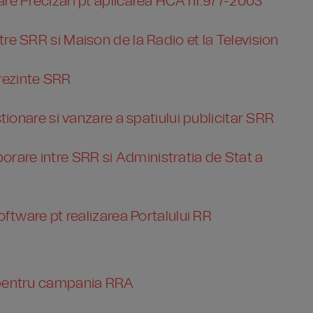
are Precizari pt aplicarea HCA nr.977-2003
re SRR si Maison de la Radio et la Television
rezinte SRR
stionare si vanzare a spatiului publicitar SRR
are intre SRR si Administratia de Stat a
oftware pt realizarea Portalului RR
 pentru campania RRA