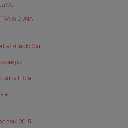
 cu SC
 MTVA si DUNA
ritati-Radio Cluj
u Romexpo
nduita Etica
isie
 pe anul 2015