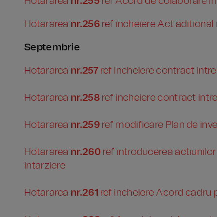
Hotararea
nr.255
ref Acord de colaborare in
Hotararea
nr.256
ref incheiere Act aditional
Septembrie
Hotararea
nr.257
ref incheiere contract int
Hotararea
nr.258
ref incheiere contract in
Hotararea
nr.259
ref modificare Plan de inve
Hotararea
nr.260
ref introducerea actiunilor
intarziere
Hotararea
nr.261
ref incheiere Acord cadru p