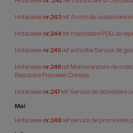
Hotararea
nr. 242
ref modificare si Complet
Hotararea
nr.243
ref Acord de colaborare int
Hotararea
nr.244
ref mandatare PDG sa rep
Hotararea
nr.245
ref achizitie Servicii de ge
Hotararea
nr.246
ref Memorandum de colabor
Republicii Populare Chineze
Hotararea
nr.247
ref Servicii de dezvoltare s
Mai
Hotararea
nr.248
ref servicii de promovare