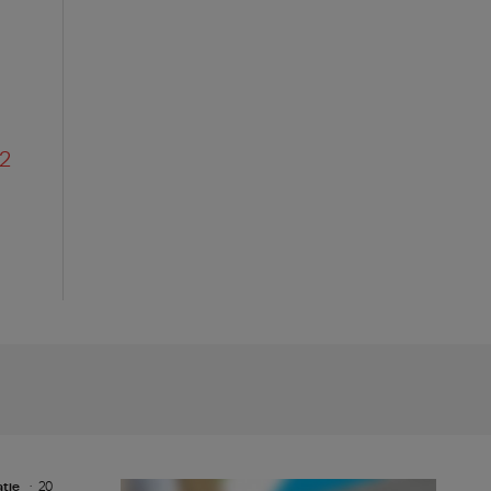
.2
aţie
20