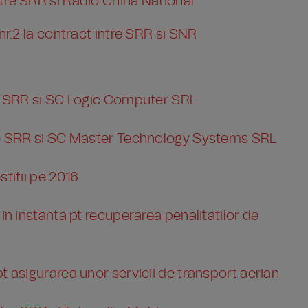
tre SRR si Radio China National
 nr.2 la contract intre SRR si SNR
re SRR si SC Logic Computer SRL
tre SRR si SC Master Technology Systems SRL
stitii pe 2016
 in instanta pt recuperarea penalitatilor de
t asigurarea unor servicii de transport aerian