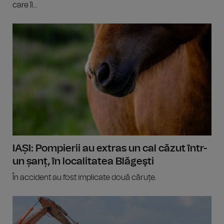
care îl...
IAȘI: Pompierii au extras un cal căzut într-
un șanț, în localitatea Blăgeşti
În accident au fost implicate două căruțe.