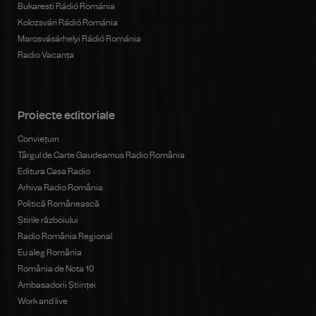
Bukaresti Rádió Románia
Kolozsvári Rádió Románia
Marosvásárhelyi Rádió Románia
Radio Vacanța
Proiecte editoriale
Conviețuiri
Târgul de Carte Gaudeamus Radio România
Editura Casa Radio
Arhiva Radio România
Politică Românească
Știrile războiului
Radio România Regional
Eu aleg România
România de Nota 10
Ambasadorii Științei
Work and live