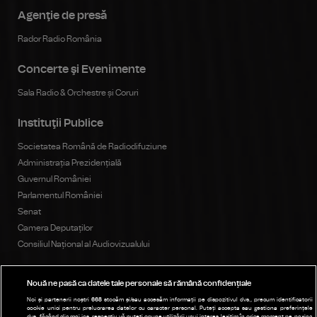
Agenţie de presă
Rador Radio România
Concerte şi Evenimente
Sala Radio & Orchestre și Coruri
Instituţii Publice
Societatea Română de Radiodifuziune
Administrația Prezidențială
Guvernul României
Parlamentul României
Senat
Camera Deputaților
Consiliul Național al Audiovizualului
Nouă ne pasă ca datele tale personale să rămână confidențiale
Publicitate
Noi și partenerii noștri
668
stocăm și/sau accesăm informații pe dispozitivul dvs., precum identificatorii
cookie unici pentru prelucrarea datelor cu caracter personal. Puteți accepta sau gestiona preferințele
Parteneri