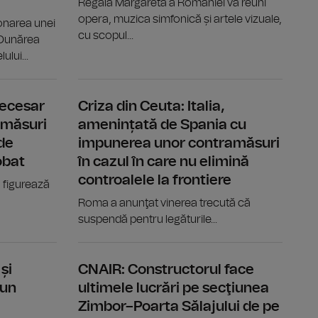
Regală Margareta a României va reuni
opera, muzica simfonică și artele vizuale,
ionarea unei
cu scopul...
e Dunărea
ului...
o sută de localităţi din 14 judeţe, cele mai multe în Neamţ şi Biho
SIBIU: Echipamente fotovoltaice de aproximativ 60.000 
Guvern: Cad
necesar
Criza din Ceuta: Italia,
 măsuri
amenințată de Spania cu
de
impunerea unor contramăsuri
obat
în cazul în care nu elimină
controalele la frontiere
 figurează
Roma a anunţat vinerea trecută că
suspendă pentru legăturile...
n folosință de Primărie după ce a fost avariat la eşuarea unei 
SUA vor plăti 1,2 miliarde de dolari unei companii germa
Arabia Sau
și
CNAIR: Constructorul face
 un
ultimele lucrări pe secţiunea
Zimbor–Poarta Sălajului de pe