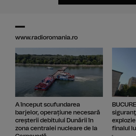
www.radioromania.ro
A început scufundarea
BUCUREȘ
barjelor, operațiune necesară
siguranţ
creșterii debitului Dunării în
explozie
zona centralei nucleare de la
finalul 