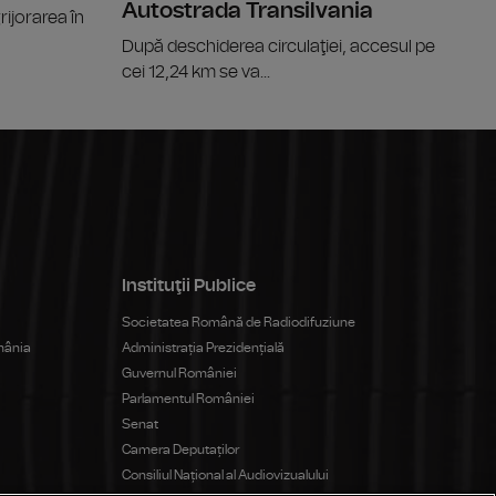
Autostrada Transilvania
rijorarea în
După deschiderea circulaţiei, accesul pe
cei 12,24 km se va...
Instituţii Publice
Societatea Română de Radiodifuziune
mânia
Administrația Prezidențială
Guvernul României
Parlamentul României
Senat
Camera Deputaților
Consiliul Național al Audiovizualului