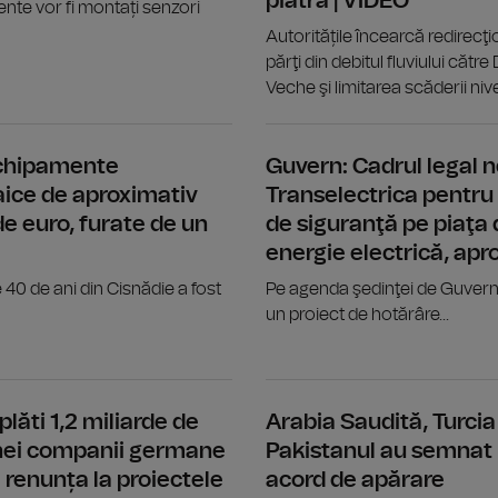
piatră | VIDEO
nte vor fi montați senzori
Autoritățile încearcă redirecţ
părţi din debitul fluviului cătr
Veche şi limitarea scăderii nivel
Restricţii în furnizarea apei în peste 
Echipamente
Guvern: Cadrul legal 
aice de aproximativ
Transelectrica pentru
e euro, furate de un
de siguranţă pe piaţa 
energie electrică, apr
 40 de ani din Cisnădie a fost
Pe agenda şedinţei de Guvern
un proiect de hotărâre...
TULCEA: Pontonul de acostare, redat î
plăti 1,2 miliarde de
Arabia Saudită, Turcia 
unei companii germane
Pakistanul au semnat
 renunța la proiectele
acord de apărare