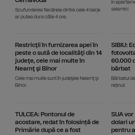
Cernavodă
În apartame
seismici.
Scufundarea fiecăreia dintre cele 4 barje
ar putea dura câte 4 ore.
Restricţii în furnizarea apei în
SIBIU: 
peste o sută de localităţi din 14
fotovolt
judeţe, cele mai multe în
60.000 d
Neamţ şi Bihor
bărbat
Cele mai multe sunt în judeţele Neamţ şi
Bărbatul de
Bihor.
reținut.
TULCEA: Pontonul de
SUA vor 
acostare, redat în folosință de
dolari 
Primărie după ce a fost
pentru a