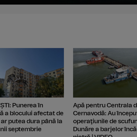
A început scufundarea barjelor, opera
TI: Punerea în
Apă pentru Centrala d
ă a blocului afectat de
Cernavodă: Au începu
 ar putea dura până la
operaţiunile de scufu
lunii septembrie
Dunăre a barjelor încă