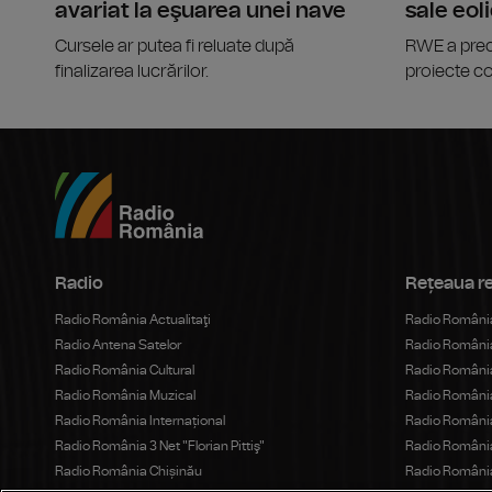
avariat la eşuarea unei nave
sale eol
Cursele ar putea fi reluate după
RWE a preci
finalizarea lucrărilor.
proiecte co
Radio
Rețeaua r
Radio România Actualitaţi
Radio Români
Radio Antena Satelor
Radio România
Radio România Cultural
Radio România
Radio România Muzical
Radio Români
Radio România Internațional
Radio România
Radio România 3 Net "Florian Pittiş"
Radio România
Radio România Chișinău
Radio România