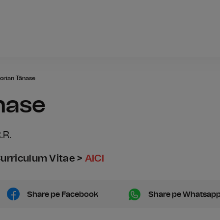
Radio România
orian Tănase
nase
.R.
urriculum Vitae >
AICI
Share pe Facebook
Share pe Whatsap