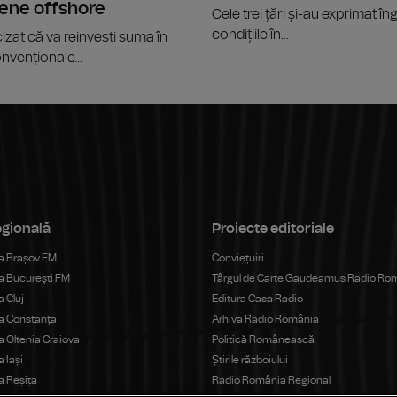
iene offshore
Cele trei țări și-au exprimat îng
condițiile în...
zat că va reinvesti suma în
nvenționale...
egională
Proiecte editoriale
a Brașov FM
Conviețuiri
 Bucureşti FM
Târgul de Carte Gaudeamus Radio Ro
 Cluj
Editura Casa Radio
a Constanța
Arhiva Radio România
 Oltenia Craiova
Politică Românească
 Iași
Știrile războiului
 Reșița
Radio România Regional