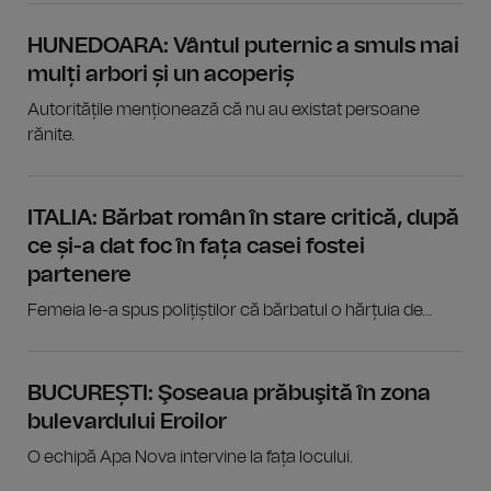
HUNEDOARA: Vântul puternic a smuls mai
mulți arbori și un acoperiș
Autoritățile menționează că nu au existat persoane
rănite.
ITALIA: Bărbat român în stare critică, după
ce și-a dat foc în fața casei fostei
partenere
Femeia le-a spus polițiștilor că bărbatul o hărțuia de...
BUCUREȘTI: Şoseaua prăbuşită în zona
bulevardului Eroilor
O echipă Apa Nova intervine la fața locului.