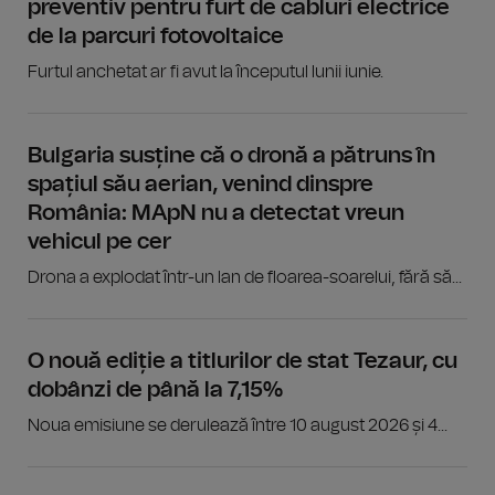
preventiv pentru furt de cabluri electrice
de la parcuri fotovoltaice
Furtul anchetat ar fi avut la începutul lunii iunie.
Bulgaria susține că o dronă a pătruns în
spațiul său aerian, venind dinspre
România: MApN nu a detectat vreun
vehicul pe cer
Drona a explodat într-un lan de floarea-soarelui, fără să...
O nouă ediție a titlurilor de stat Tezaur, cu
dobânzi de până la 7,15%
Noua emisiune se derulează între 10 august 2026 și 4...