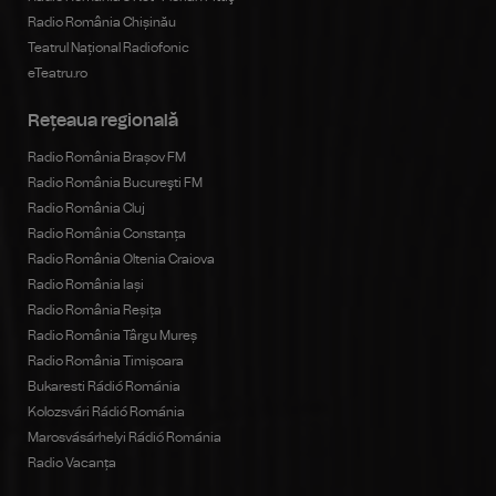
Radio România Chișinău
Teatrul Național Radiofonic
eTeatru.ro
Rețeaua regională
Radio România Brașov FM
Radio România Bucureşti FM
Radio România Cluj
Radio România Constanța
Radio România Oltenia Craiova
Radio România Iași
Radio România Reșița
Radio România Târgu Mureș
Radio România Timișoara
Bukaresti Rádió Románia
Kolozsvári Rádió Románia
Marosvásárhelyi Rádió Románia
Radio Vacanța