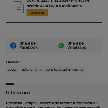
DCA nr. 222 / 17.12.2024 - Proiect de
decizie AGA Pajura Albă Media
Descarcă
Share pe
Share pe
Facebook
Whatsapp
Etichete :
decizii
radio romania
consiliu de administratie
Ultima oră
Rezultatul etapei I-selecția dosarelor a concursului