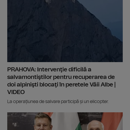
PRAHOVA: Intervenţie dificilă a
salvamontiştilor pentru recuperarea de
doi alpinişti blocaţi în peretele Văii Albe |
VIDEO
La operațiunea de salvare participă și un elicopter.