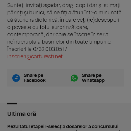
Sunteţi invitaţi aşadar, dragi copii dar şi stimaţi
părinţi şi bunici, să ne fiţi alături într-o minunată
călătorie radiofonică, în care veţi (re)descoperi
o poveste cu totul surprinzătoare,
contemporană, dar care se înscrie în seria
neîntreruptă a basmelor din toate timpurile.
Înscrieri la 0732,003.051 /
inscrieri@carturesti.net
.
Share pe
Share pe
Facebook
Whatsapp
Ultima oră
Rezultatul etapei I-selecția dosarelor a concursului