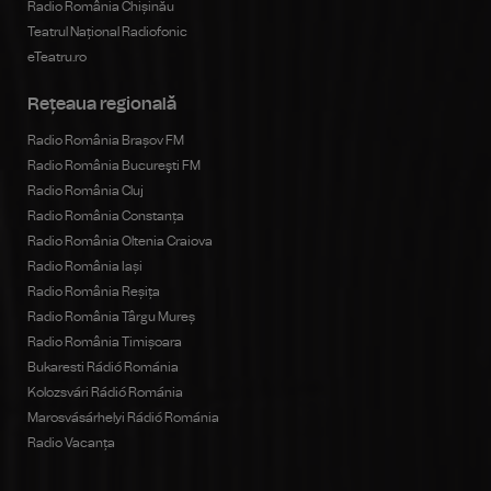
Radio România Chișinău
Teatrul Național Radiofonic
eTeatru.ro
Rețeaua regională
Radio România Brașov FM
Radio România Bucureşti FM
Radio România Cluj
Radio România Constanța
Radio România Oltenia Craiova
Radio România Iași
Radio România Reșița
Radio România Târgu Mureș
Radio România Timișoara
Bukaresti Rádió Románia
Kolozsvári Rádió Románia
Marosvásárhelyi Rádió Románia
Radio Vacanța