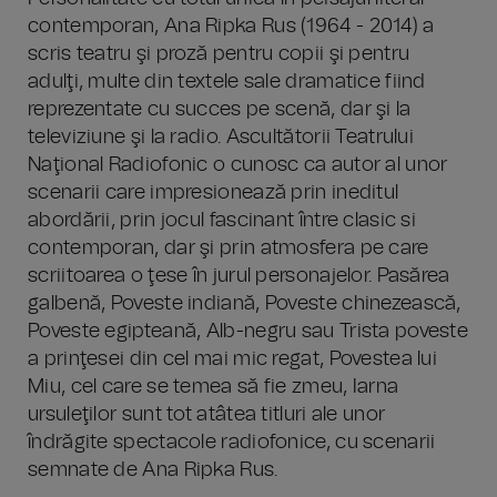
contemporan, Ana Ripka Rus (1964 - 2014) a
scris teatru şi proză pentru copii şi pentru
adulţi, multe din textele sale dramatice fiind
reprezentate cu succes pe scenă, dar şi la
televiziune şi la radio. Ascultătorii Teatrului
Naţional Radiofonic o cunosc ca autor al unor
scenarii care impresionează prin ineditul
abordării, prin jocul fascinant între clasic si
contemporan, dar şi prin atmosfera pe care
scriitoarea o ţese în jurul personajelor. Pasărea
galbenă, Poveste indiană, Poveste chinezească,
Poveste egipteană, Alb-negru sau Trista poveste
a prinţesei din cel mai mic regat, Povestea lui
Miu, cel care se temea să fie zmeu, Iarna
ursuleţilor sunt tot atâtea titluri ale unor
îndrăgite spectacole radiofonice, cu scenarii
semnate de Ana Ripka Rus.