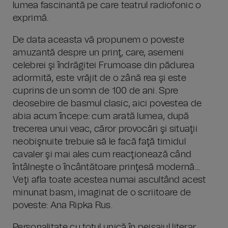
lumea fascinantă pe care teatrul radiofonic o
exprimă.
De data aceasta vă propunem o poveste
amuzantă despre un prinţ, care, asemeni
celebrei şi îndrăgitei Frumoase din pădurea
adormită, este vrăjit de o zână rea şi este
cuprins de un somn de 100 de ani. Spre
deosebire de basmul clasic, aici povestea de
abia acum începe: cum arată lumea, după
trecerea unui veac, căror provocări şi situaţii
neobişnuite trebuie să le facă faţă timidul
cavaler şi mai ales cum reacţionează când
întâlneşte o încântătoare prinţesă modernă...
Veţi afla toate acestea numai ascultând acest
minunat basm, imaginat de o scriitoare de
poveste: Ana Ripka Rus.
Personalitate cu totul unică în peisajul literar