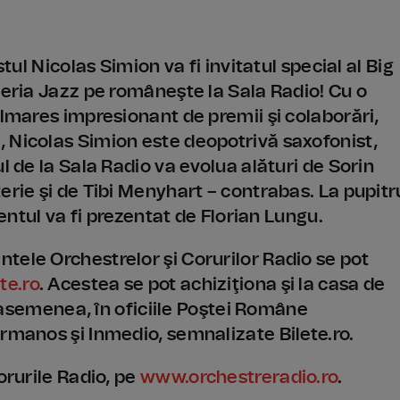
tul Nicolas Simion va fi invitatul special al Big
seria Jazz pe româneşte la Sala Radio! Cu o
almares impresionant de premii şi colaborări,
 Nicolas Simion este deopotrivă saxofonist,
l de la Sala Radio va evolua alături de Sorin
erie şi de Tibi Menyhart – contrabas. La pupitr
mentul va fi prezentat de Florian Lungu.
tele Orchestrelor şi Corurilor Radio se pot
te.ro
. Acestea se pot achiziţiona şi la casa de
de asemenea, în oficiile Poştei Române
rmanos şi Inmedio, semnalizate Bilete.ro.
orurile Radio, pe
www.orchestreradio.ro
.