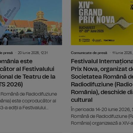
Din 6 iulie, "Caravana Teatrului Rad
e presă
20 Iunie 2026, 12:31
Comunicate de presă
11 Iunie 2026,
omânia este
Festivalul Internațion
ător al Festivalului
Prix Nova, organizat d
ional de Teatru de la
Societatea Română d
ITS 2026)
Radiodifuziune (Radio
România), deschide di
 Română de Radiodifuziune
cultural
ânia) este coproducător al
-a ediții a Festivalului...
În perioada 14-20 iunie 2026,
Română de Radiodifuziune (R
România) organizează a XIV-a.