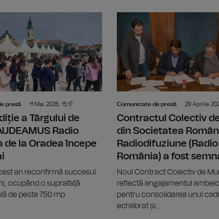
Big Band-ul Radio România ne propun
e presă
11 Mai 2026, 15:17
Comunicate de presă
29 Aprilie 20
diție a Târgului de
Contractul Colectiv 
GAUDEAMUS Radio
din Societatea Român
 de la Oradea începe
Radiodifuziune (Radio
i
România) a fost semn
acest an reconfirmă succesul
Noul Contract Colectiv de M
 ani, ocupând o suprafață
reflectă angajamentul ambelor
lă de peste 750 mp.
pentru consolidarea unui cadr
echilibrat și...