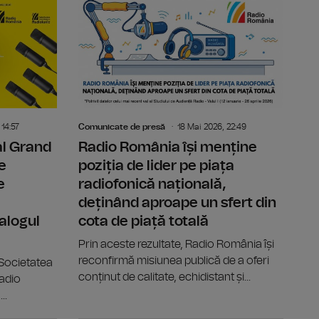
iofonic – Vara Dramaturgiei Românești” revine pe posturile din
Radio România este coproducător al Festivalului Interna
Festivalul
 14:57
Comunicate de presă
18 Mai 2026, 22:49
al Grand
Radio România își menține
e
poziția de lider pe piața
e
radiofonică națională,
deținând aproape un sfert din
alogul
cota de piață totală
Prin aceste rezultate, Radio România își
reconfirmă misiunea publică de a oferi
 Societatea
conținut de calitate, echidistant și...
adio
..