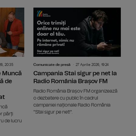
e o privire asupra creației muzicale autohtone și contempor
A XII-a ediție a Târgului de carte GAUDEAMUS Radio Ro
Contractul
26, 20:35
Comunicate de presă
27 Aprilie 2026, 19:24
de Muncă
Campania Stai sigur pe net la
ă de
Radio România Brașov FM
Radio România Brașov FM organizează
at
o dezbatere cu public în cadrul
campaniei naționale Radio România
uncă
"Stai sigur pe net!".
 părți
u de lucru