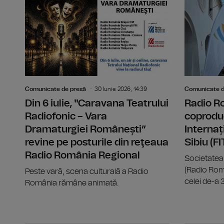
Comunicate de presă
30 Iunie 2026, 14:39
Comunicate d
Din 6 iulie, "Caravana Teatrului
Radio R
Radiofonic – Vara
coproduc
Dramaturgiei Românești”
Internaț
revine pe posturile din reţeaua
Sibiu (F
Radio România Regional
Societatea
(Radio Rom
Peste vară, scena culturală a Radio
celei de-a 33
România rămâne animată.