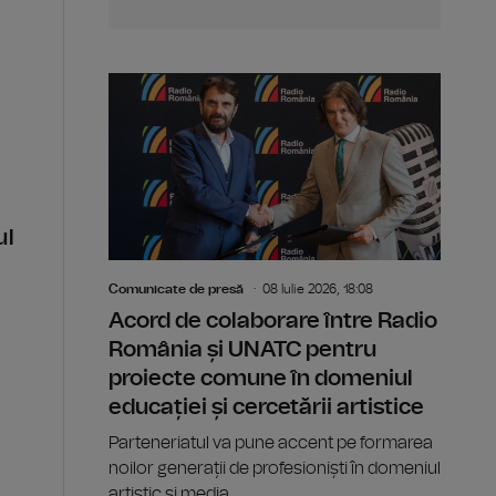
ul
Comunicate de presă
08 Iulie 2026, 18:08
Acord de colaborare între Radio
România și UNATC pentru
proiecte comune în domeniul
educației și cercetării artistice
Parteneriatul va pune accent pe formarea
noilor generații de profesioniști în domeniul
artistic și media.