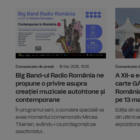
Comunicate de presă
18 Mai 2026, 15:00
Comunicate d
Big Band-ul Radio România ne
A XII-a e
propune o privire asupra
carte 
creației muzicale autohtone și
România
contemporane
pe 13 ma
În programul serii, o pondere specială va
Ediția din 
avea momentul comemorativ Mircea
din ultimii
Tiberian, avându-i ca protagoniști pe
expoziționa
saxofonistul...