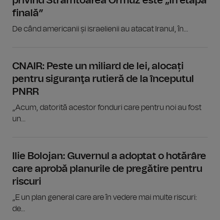
privind Strâmtoarea Ormuz este „în etapa
finală”
De când americanii și israelienii au atacat Iranul, în...
CNAIR: Peste un miliard de lei, alocați
pentru siguranţa rutieră de la începutul
PNRR
„Acum, datorită acestor fonduri care pentru noi au fost
un...
Ilie Bolojan: Guvernul a adoptat o hotărâre
care aprobă planurile de pregătire pentru
riscuri
„E un plan general care are în vedere mai multe riscuri:
de...