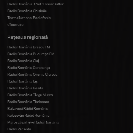
Radio România 3 Net "Florian Pittiş"
Radio România Chișinău
Teatrul Național Radiofonic
eTeatru.ro
Rețeaua regională
Radio România Brașov FM
Radio România Bucureşti FM
Radio România Cluj
Radio România Constanța
Radio România Oltenia Craiova
Radio România Iași
Radio România Reșița
Radio România Târgu Mureș
Radio România Timișoara
Bukaresti Rádió Románia
Kolozsvári Rádió Románia
Marosvásárhelyi Rádió Románia
Radio Vacanța