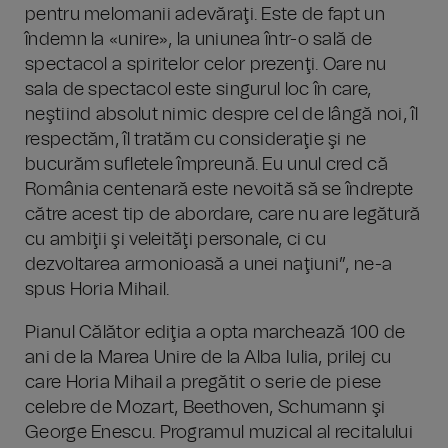
pentru melomanii adevăraţi. Este de fapt un
îndemn la «unire», la uniunea într-o sală de
spectacol a spiritelor celor prezenţi. Oare nu
sala de spectacol este singurul loc în care,
neştiind absolut nimic despre cel de lângă noi, îl
respectăm, îl tratăm cu consideraţie şi ne
bucurăm sufletele împreună. Eu unul cred că
România centenară este nevoită să se îndrepte
către acest tip de abordare, care nu are legătură
cu ambiţii şi veleităţi personale, ci cu
dezvoltarea armonioasă a unei naţiuni”, ne-a
spus Horia Mihail.
Pianul Călător ediţia a opta marchează 100 de
ani de la Marea Unire de la Alba Iulia, prilej cu
care Horia Mihail a pregătit o serie de piese
celebre de Mozart, Beethoven, Schumann şi
George Enescu. Programul muzical al recitalului