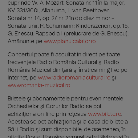
cuprinde W. A. Mozart: Sonata nr. 11 în la major,
KV 331/300i, Alla turca, L. van Beethoven:
Sonata nr. 14, op. 27 nr. 2 în do diez minor –
Sonata lunii, R. Schumann: Kinderszenen, op. 15,
G. Enescu: Rapsodia I (prelucrare de G. Enescu).
Amănunte pe
www.pianulcalator.ro
.
Concertul poate fi ascultat în direct pe toate
frecvenţele Radio România Cultural şi Radio
România Muzical din ţară şi în streaming live pe
Internet, pe
www.radioromaniacultural.ro
şi
www.romania-muzical.ro
.
Biletele şi abonamentele pentru evenimentele
Orchestrelor şi Corurilor Radio se pot
achiziţiona on-line prin reţeaua
www.bilete.ro
.
Acestea se pot achiziţiona şi la casa de bilete a
Sălii Radio şi sunt disponibile, de asemenea, în
oficiile Poştei Române semnalizate Bilete.ro şi în