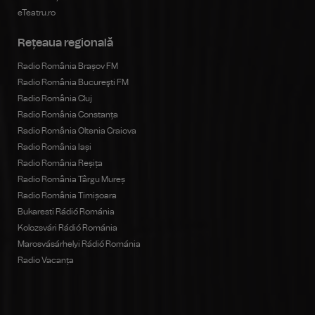
eTeatru.ro
Rețeaua regională
Radio România Brașov FM
Radio România Bucureşti FM
Radio România Cluj
Radio România Constanța
Radio România Oltenia Craiova
Radio România Iași
Radio România Reșița
Radio România Târgu Mureș
Radio România Timișoara
Bukaresti Rádió Románia
Kolozsvári Rádió Románia
Marosvásárhelyi Rádió Románia
Radio Vacanța