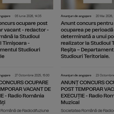
ngajare
05 Iunie 2026, 14:35
Anunţuri de angajare
20 Mai 2026, 
oncurs ocupare post
Anunt concurs pentru
 vacant - redactor -
ocuparea pe perioadă
mână la Studioul
determinată a unui po
al Timișoara -
realizator la Studioul T
mentul Studiouri
Reşiţa – Departament
le
Studiouri Teritoriale.
ANUNȚ CONCURS OCUPARE POST TEMP
ngajare
27 Octombrie 2025, 15:00
Anunţuri de angajare
23 Octombrie
CONCURS OCUPARE
ANUNȚ CONCURS OC
EMPORAR VACANT DE
POST TEMPORAR VAC
E - Radio România
EXECUȚIE - Radio Ro
ăți
Muzical
 Română de Radiodifuziune
Societatea Română de Radio