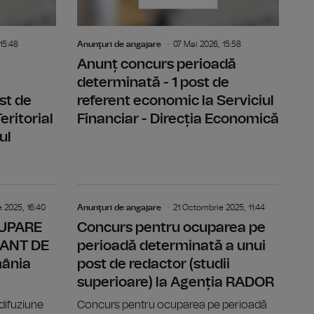
15:48
Anunţuri de angajare
07 Mai 2026, 15:58
Anunț concurs perioadă
determinată - 1 post de
st de
referent economic la Serviciul
eritorial
Financiar - Direcția Economică
ul
ORAR VACANT DE EXECUȚIE - Radio România Actualități
ANUNȚ CONCURS OCUPARE POST TEMPORAR VACANT DE 
ANUNȚ CON
 2025, 16:40
Anunţuri de angajare
21 Octombrie 2025, 11:44
UPARE
Concurs pentru ocuparea pe
ANT DE
perioadă determinată a unui
mânia
post de redactor (studii
superioare) la Agenția RADOR
difuziune
Concurs pentru ocuparea pe perioadă