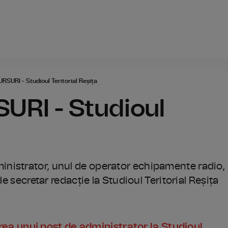
Radio România
URI - Studioul Teritorial Reșița
RI - Studioul
nistrator, unul de operator echipamente radio,
de secretar redacție la Studioul Teritorial Reșița
a unui post de administrator la Studioul