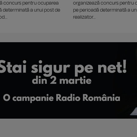
ă concurs pentru ocuparea
organizează concurs pentru
ă determinată a unui post de
pe perioadă determinată a un
d...
realizator...