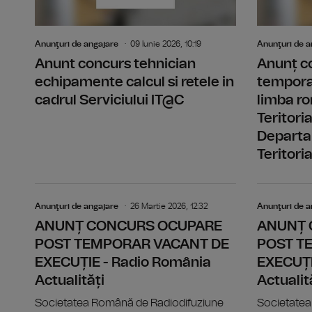
Anunţuri de angajare
09 Iunie 2026, 10:19
Anunţuri de a
Anunt concurs tehnician
Anunț c
echipamente calcul si retele in
temporar
cadrul Serviciului IT@C
limba ro
Teritori
Departa
Teritoria
Anunţuri de angajare
26 Martie 2026, 12:32
Anunţuri de a
ANUNȚ CONCURS OCUPARE
ANUNȚ 
POST TEMPORAR VACANT DE
POST T
EXECUȚIE - Radio România
EXECUȚI
Actualități
Actualit
Societatea Română de Radiodifuziune
Societatea