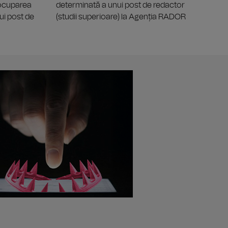
 ocuparea
determinată a unui post de redactor
ui post de
(studii superioare) la Agenția RADOR