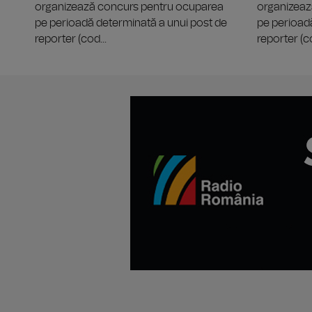
organizează concurs pentru ocuparea
organizeaz
pe perioadă determinată a unui post de
pe perioad
reporter (cod...
reporter (co