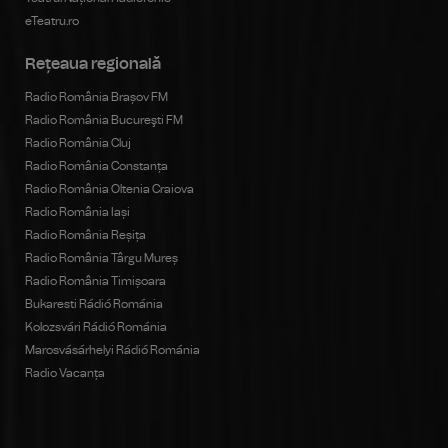
eTeatru.ro
Rețeaua regională
Radio România Brașov FM
Radio România Bucureşti FM
Radio România Cluj
Radio România Constanța
Radio România Oltenia Craiova
Radio România Iași
Radio România Reșița
Radio România Târgu Mureș
Radio România Timișoara
Bukaresti Rádió Románia
Kolozsvári Rádió Románia
Marosvásárhelyi Rádió Románia
Radio Vacanța