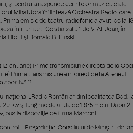
rii, şi pentru a răspunde cerinţelor muzicale ale
ijorul Mihai Jora înfiinţează Orchestra Radio, care
32. Prima emisie de teatru radiofonic a avut loc la 1
iesa într-un act “Ce ştia satul” de V. Al. Jean, în
ia Filotti şi Romald Bulfinski.
 (12 ianuarie) Prima transmisiune directă de la Ope
ie) Prima transmisiunea în direct de la Ateneul
e sportivă ?
tul naţional „Radio România” din localitatea Bod, l
e 20 kw şi lungime de undă de 1.875 metri. După 2
w, pus la dispoziţie de firma Marconi.
ontrolul Preşedinţiei Consiliului de Miniştri, doi an