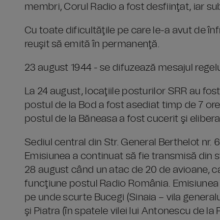
membri, Corul Radio a fost desfiinţat, iar s
Cu toate dificultăţile pe care le-a avut de 
reuşit să emită în permanenţă.
23 august 1944 - se difuzează mesajul regelu
La 24 august, locaţiile posturilor SRR au f
postul de la Bod a fost asediat timp de 7 o
postul de la Băneasa a fost cucerit şi eliber
Sediul central din Str. General Berthelot nr. 
Emisiunea a continuat să fie transmisă din s
28 august când un atac de 20 de avioane, c
funcţiune postul Radio România. Emisiunea a
pe unde scurte Bucegi (Sinaia – vila generalu
şi Piatra (în spatele vilei lui Antonescu de la