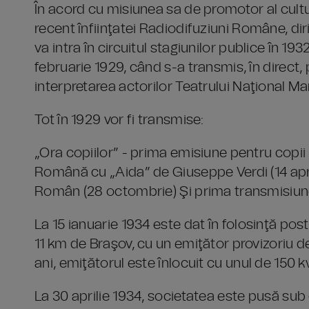
În acord cu misiunea sa de promotor al cultu
recent înfiinţatei Radiodifuziuni Române, dir
va intra în circuitul stagiunilor publice în 19
februarie 1929, când s-a transmis, în direct, p
interpretarea actorilor Teatrului Naţional Mar
Tot în 1929 vor fi transmise:
„Ora copiilor” - prima emisiune pentru copii
Română cu „Aida” de Giuseppe Verdi (14 april
Român (28 octombrie) Şi prima transmisiun
La 15 ianuarie 1934 este dat în folosinţă pos
11 km de Braşov, cu un emiţător provizoriu d
ani, emiţătorul este înlocuit cu unul de 150 k
La 30 aprilie 1934, societatea este pusă sub c