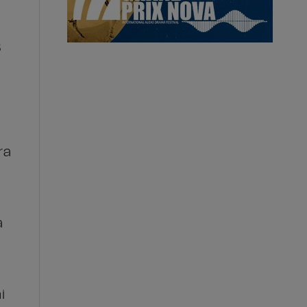
8
ra
a
i