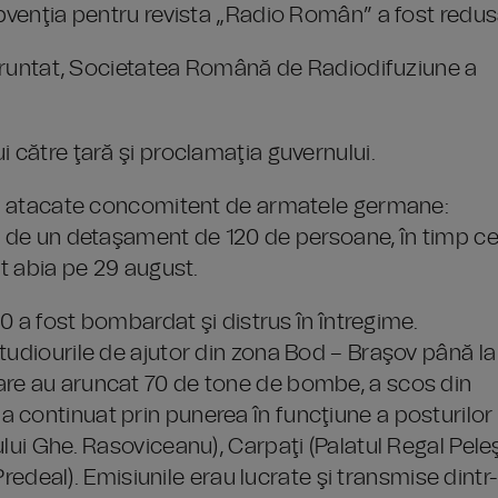
ubvenţia pentru revista „Radio Român” a fost redus
înfruntat, Societatea Română de Radiodifuziune a
i către ţară şi proclamaţia guvernului.
ost atacate concomitent de armatele germane:
re de un detaşament de 120 de persoane, în timp c
at abia pe 29 august.
60 a fost bombardat şi distrus în întregime.
tudiourile de ajutor din zona Bod – Braşov până la
are au aruncat 70 de tone de bombe, a scos din
 continuat prin punerea în funcţiune a posturilor
lui Ghe. Rasoviceanu), Carpaţi (Palatul Regal Pele
 Predeal). Emisiunile erau lucrate şi transmise dintr