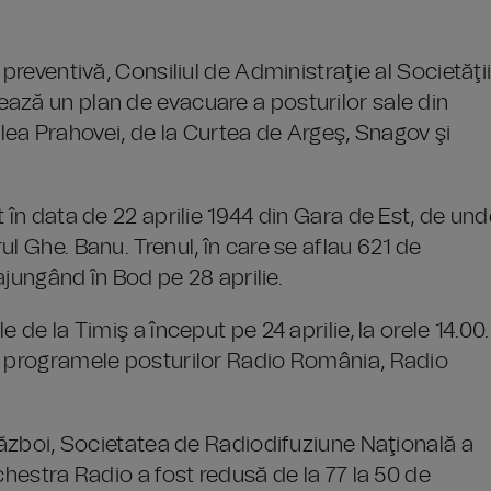
preventivă, Consiliul de Administraţie al Societăţi
ază un plan de evacuare a posturilor sale din
 Valea Prahovei, de la Curtea de Argeş, Snagov şi
 în data de 22 aprilie 1944 din Gara de Est, de un
l Ghe. Banu. Trenul, în care se aflau 621 de
 ajungând în Bod pe 28 aprilie.
 de la Timiş a început pe 24 aprilie, la orele 14.00.
is programele posturilor Radio România, Radio
 război, Societatea de Radiodifuziune Naţională a
chestra Radio a fost redusă de la 77 la 50 de