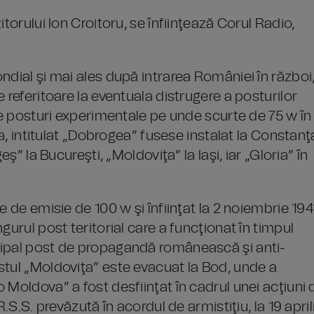
torului Ion Croitoru, se înfiinţează Corul Radio,
ndial şi mai ales după intrarea României în război
 referitoare la eventuala distrugere a posturilor
 de posturi experimentale pe unde scurte de 75 w în
ea, intitulat „Dobrogea” fusese instalat la Constanţ
ş” la Bucureşti, „Moldoviţa” la Iaşi, iar „Gloria” în
 de emisie de 100 w şi înfiinţat la 2 noiembrie 194
gurul post teritorial care a funcţionat în timpul
cipal post de propagandă românească şi anti-
stul „Moldoviţa” este evacuat la Bod, unde a
 Moldova” a fost desfiinţat în cadrul unei acţiuni 
.S.S. prevăzută în acordul de armistiţiu, la 19 april