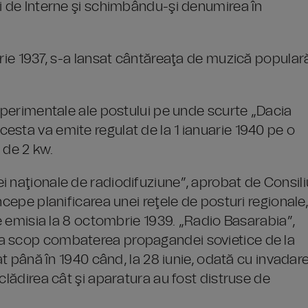
ui de Interne şi schimbându-şi denumirea în
arie 1937, s-a lansat cântăreaţa de muzică popular
experimentale ale postului pe unde scurte „Dacia
esta va emite regulat de la 1 ianuarie 1940 pe o
 de 2 kw.
 naţionale de radiodifuziune”, aprobat de Consili
ncepe planificarea unei reţele de posturi regionale
pe emisia la 8 octombrie 1939. „Radio Basarabia”,
ca scop combaterea propagandei sovietice de la
nat până în 1940 când, la 28 iunie, odată cu invadar
clădirea cât şi aparatura au fost distruse de