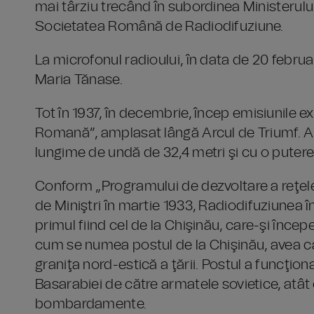
mai târziu trecând în subordinea Ministerul
Societatea Română de Radiodifuziune.
La microfonul radioului, în data de 20 febru
Maria Tănase.
Tot în 1937, în decembrie, încep emisiunile 
Romană”, amplasat lângă Arcul de Triumf. Ac
lungime de undă de 32,4 metri şi cu o putere
Conform „Programului de dezvoltare a reţelei
de Miniştri în martie 1933, Radiodifuziunea î
primul fiind cel de la Chişinău, care-şi înce
cum se numea postul de la Chişinău, avea 
graniţa nord-estică a ţării. Postul a funcţio
Basarabiei de către armatele sovietice, atât 
bombardamente.