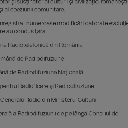
or şi susţinător al culturii şi civilizaţiei româneşti
şi al coeziunii comunitare.
 înregistrat numeroase modificări datorate evoluţi
care au condus ţara.
iune Radiotelefonică din România
 Română de Radiodifuziune
mână de Radiodifuziune Naţională
pentru Radioficare şi Radiodifuziune
 Generală Radio din Ministerul Culturii
rală a Radiodifuziunii de pe lângă Consiliul de