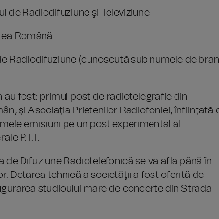
l de Radiodifuziune şi Televiziune
iunea Română
 de Radiodifuziune (cunoscută sub numele de bra
 au fost: primul post de radiotelegrafie din
n, şi Asociaţia Prietenilor Radiofoniei, înfiinţată 
mele emisiuni pe un post experimental al
rale P.T.T.
 de Difuziune Radiotelefonică se va afla până în
r. Dotarea tehnică a societăţii a fost oferită de
augurarea studioului mare de concerte din Strada