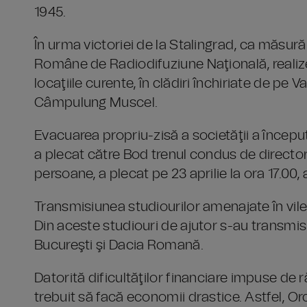
1945.
În urma victoriei de la Stalingrad, ca măsură 
Române de Radiodifuziune Naţională, realize
locaţiile curente, în clădiri închiriate de pe
Câmpulung Muscel.
Evacuarea propriu-zisă a societăţii a început
a plecat către Bod trenul condus de directoru
persoane, a plecat pe 23 aprilie la ora 17.00,
Transmisiunea studiourilor amenajate în vilele
Din aceste studiouri de ajutor s-au transm
Bucureşti şi Dacia Romană.
Datorită dificultăţilor financiare impuse de
trebuit să facă economii drastice. Astfel, Or