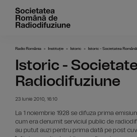
Radio România
Instituție
Istoric
Istoric - Societatea Română
Istoric - Societa
Radiodifuziune
23 Iunie 2010, 16:10
La 1 noiembrie 1928 se difuza prima emisiune
cum era denumit serviciul public de radiodifu
au putut auzi pentru prima dată pe post cuvin