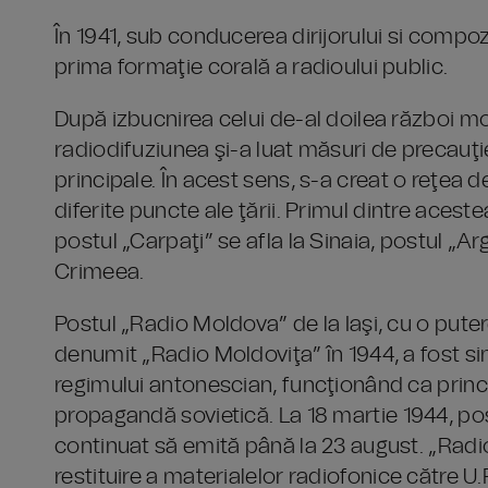
În 1941, sub conducerea dirijorului si compozi
prima formaţie corală a radioului public.
După izbucnirea celui de-al doilea război mo
radiodifuziunea şi-a luat măsuri de precauţie
principale. În acest sens, s-a creat o reţea
diferite puncte ale ţării. Primul dintre acest
postul „Carpaţi” se afla la Sinaia, postul „Arge
Crimeea.
Postul „Radio Moldova” de la Iaşi, cu o putere
denumit „Radio Moldoviţa” în 1944, a fost sin
regimului antonescian, funcţionând ca prin
propagandă sovietică. La 18 martie 1944, po
continuat să emită până la 23 august. „Radio
restituire a materialelor radiofonice către U.R