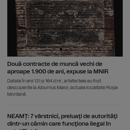
Două contracte de muncă vechi de
aproape 1.900 de ani, expuse la MNIR
Datate în anii 131 și 164 d.Hr., artefactele au fost
descoperite la Alburnus Maior, actuala localitate Roșia
Montană.
NEAMȚ: 7 vârstnici, preluaţi de autorităţi
dintr-un cămin care funcţiona ilegal în