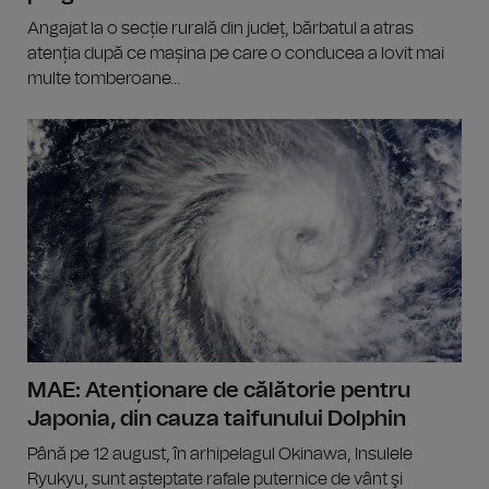
Angajat la o secție rurală din județ, bărbatul a atras
atenția după ce mașina pe care o conducea a lovit mai
multe tomberoane...
MAE: Atenționare de călătorie pentru
Japonia, din cauza taifunului Dolphin
Până pe 12 august, în arhipelagul Okinawa, Insulele
Ryukyu, sunt așteptate rafale puternice de vânt şi