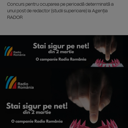
Concurs pentru ocuparea pe perioadă determinată a
unui post de redactor (studii superioare) la Agenția
RADOR