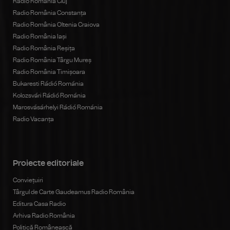
Radio România Cluj
Radio România Constanța
Radio România Oltenia Craiova
Radio România Iași
Radio România Reșița
Radio România Târgu Mureș
Radio România Timișoara
Bukaresti Rádió Románia
Kolozsvári Rádió Románia
Marosvásárhelyi Rádió Románia
Radio Vacanța
Proiecte editoriale
Conviețuiri
Târgul de Carte Gaudeamus Radio România
Editura Casa Radio
Arhiva Radio România
Politică Românească