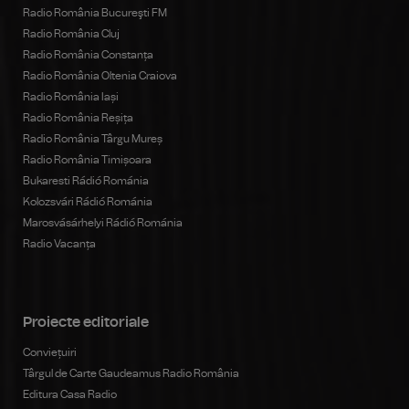
Radio România Bucureşti FM
Radio România Cluj
Radio România Constanța
Radio România Oltenia Craiova
Radio România Iași
Radio România Reșița
Radio România Târgu Mureș
Radio România Timișoara
Bukaresti Rádió Románia
Kolozsvári Rádió Románia
Marosvásárhelyi Rádió Románia
Radio Vacanța
Proiecte editoriale
Conviețuiri
Târgul de Carte Gaudeamus Radio România
Editura Casa Radio