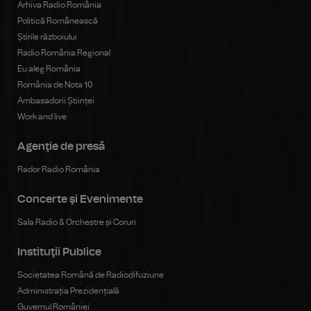
Arhiva Radio România
Politică Românească
Știrile războiului
Radio România Regional
Eu aleg România
România de Nota 10
Ambasadorii Științei
Work and live
Agenţie de presă
Rador Radio România
Concerte şi Evenimente
Sala Radio & Orchestre și Coruri
Instituţii Publice
Societatea Română de Radiodifuziune
Administrația Prezidențială
Guvernul României