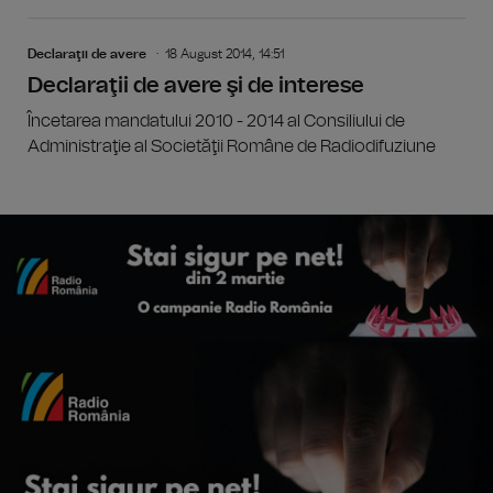
Declaraţii de avere
18 August 2014, 14:51
Declaraţii de avere şi de interese
Încetarea mandatului 2010 - 2014 al Consiliului de
Administraţie al Societăţii Române de Radiodifuziune