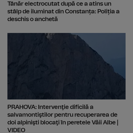
Tânăr electrocutat după ce a atins un
stâlp de iluminat din Constanța: Poliția a
deschis o anchetă
PRAHOVA: Intervenţie dificilă a
salvamontiştilor pentru recuperarea de
doi alpinişti blocaţi în peretele Văii Albe |
VIDEO