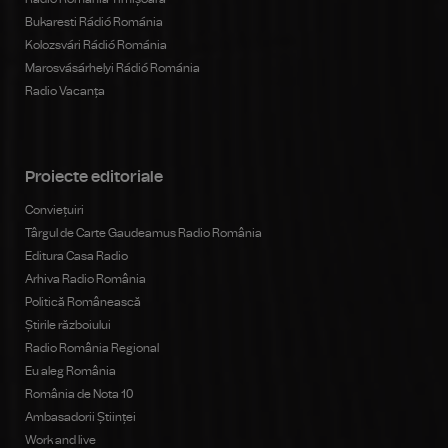
Bukaresti Rádió Románia
Kolozsvári Rádió Románia
Marosvásárhelyi Rádió Románia
Radio Vacanța
Proiecte editoriale
Conviețuiri
Târgul de Carte Gaudeamus Radio România
Editura Casa Radio
Arhiva Radio România
Politică Românească
Știrile războiului
Radio România Regional
Eu aleg România
România de Nota 10
Ambasadorii Științei
Work and live