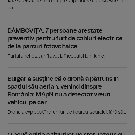
Alte 8 persoane de la etajele superioare au fost evacuate
de...
DÂMBOVIȚA: 7 persoane arestate
preventiv pentru furt de cabluri electrice
de la parcuri fotovoltaice
Furtul anchetat ar fi avut la începutul lunii iunie.
Bulgaria susține că o dronă a pătruns în
spațiul său aerian, venind dinspre
România: MApN nu a detectat vreun
vehicul pe cer
Drona a explodat într-un lan de floarea-soarelui, fără să...