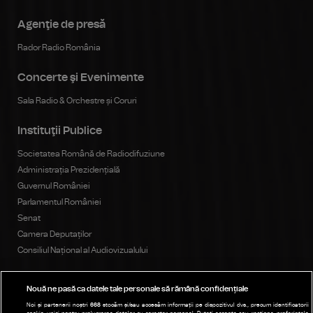
Agenţie de presă
Rador Radio România
Concerte şi Evenimente
Sala Radio & Orchestre și Coruri
Instituţii Publice
Societatea Română de Radiodifuziune
Administrația Prezidențială
Guvernul României
Parlamentul României
Senat
Camera Deputaților
Consiliul Național al Audiovizualului
Nouă ne pasă ca datele tale personale să rămână confidențiale
Publicitate
Noi și partenerii noștri
668
stocăm și/sau accesăm informații pe dispozitivul dvs., precum identificatorii