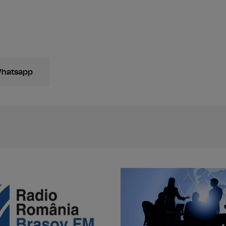
Whatsapp
Declaraţii de avere şi de interese