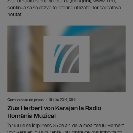
Site-ul Radio România Internaţional (RRI), www.rri.ro,
continuă să se dezvolte, oferind utilizatorilor săi câteva
noutăţi.
Comunicate de presă
16 Iulie 2014, 08:11
Ziua Herbert von Karajan la Radio
România Muzical
În 16 iulie se împlinesc 25 de ani de la moartea lui Herbert
von Karajan, cu siguranţă unul dintre cei mai importanţi...