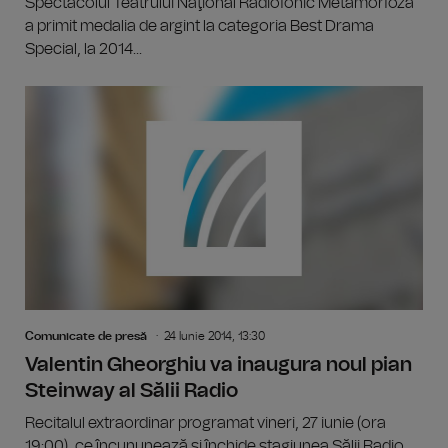
Spectacolul Teatrului Naţional Radiofonic Metamorfoza
a primit medalia de argint la categoria Best Drama
Special, la 2014...
Comunicate de presă
24 Iunie 2014, 13:30
Valentin Gheorghiu va inaugura noul pian
Steinway al Sălii Radio
Recitalul extraordinar programat vineri, 27 iunie (ora
19:00), ce încununează şi închide stagiunea Sălii Radio