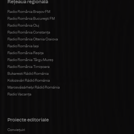
Rețeaua regională
Radio România Brașov FM
Radio România Bucureşti FM
Radio România Cluj
Radio România Constanța
Radio România Oltenia Craiova
Radio România Iași
Radio România Reșița
Radio România Târgu Mureș
Radio România Timișoara
Bukaresti Rádió Románia
Kolozsvári Rádió Románia
Marosvásárhelyi Rádió Románia
Radio Vacanța
Proiecte editoriale
Conviețuiri