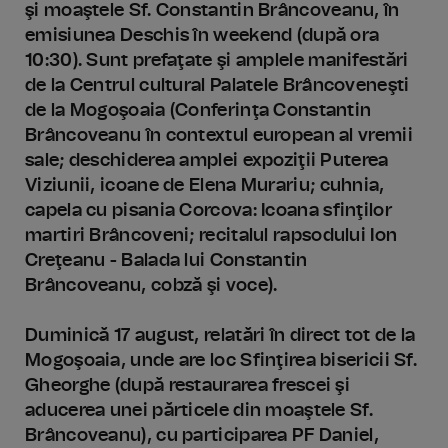
şi moaştele Sf. Constantin Brâncoveanu, în
emisiunea Deschis în weekend (după ora
10:30). Sunt prefaţate şi amplele manifestări
de la Centrul cultural Palatele Brâncoveneşti
de la Mogoşoaia (Conferinţa Constantin
Brâncoveanu în contextul european al vremii
sale; deschiderea amplei expoziţii Puterea
Viziunii, icoane de Elena Murariu; cuhnia,
capela cu pisania Corcova: Icoana sfinţilor
martiri Brâncoveni; recitalul rapsodului Ion
Creţeanu - Balada lui Constantin
Brâncoveanu, cobză şi voce).
Duminică 17 august, relatări în direct tot de la
Mogoşoaia, unde are loc Sfinţirea bisericii Sf.
Gheorghe (după restaurarea frescei şi
aducerea unei părticele din moaştele Sf.
Brâncoveanu), cu participarea PF Daniel,