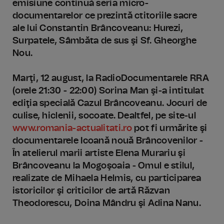
emisiune continuă seria micro-
documentarelor ce prezintă ctitoriile sacre
ale lui Constantin Brâncoveanu: Hurezi,
Surpatele, Sâmbăta de sus şi Sf. Gheorghe
Nou.
Marţi, 12 august, la RadioDocumentarele RRA
(orele 21:30 - 22:00) Sorina Man şi-a intitulat
ediţia specială Cazul Brâncoveanu. Jocuri de
culise, hiclenii, socoate. Dealtfel, pe site-ul
www.romania-actualitati.ro
pot fi urmărite şi
documentarele Icoană nouă Brâncovenilor -
În atelierul marii artiste Elena Murariu şi
Brâncoveanu la Mogoşoaia - Omul e stilul,
realizate de Mihaela Helmis, cu participarea
istoricilor şi criticilor de artă Răzvan
Theodorescu, Doina Mândru şi Adina Nanu.