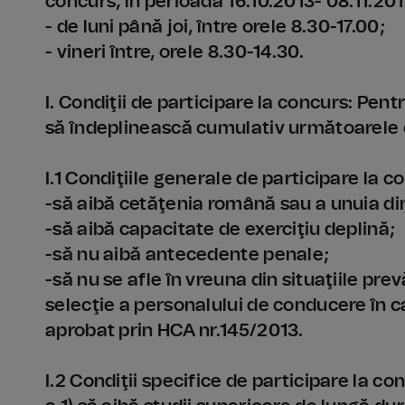
concurs, în perioada 16.10.2013- 08.11.2013,
- de luni până joi, între orele 8.30-17.00;
- vineri între, orele 8.30-14.30.
I. Condiţii de participare la concurs: Pen
să îndeplinească cumulativ următoarele c
I.1 Condiţiile generale de participare la c
-să aibă cetăţenia română sau a unuia di
-să aibă capacitate de exerciţiu deplină;
-să nu aibă antecedente penale;
-să nu se afle în vreuna din situaţiile pre
selecţie a personalului de conducere în 
aprobat prin HCA nr.145/2013.
I.2 Condiţii specifice de participare la co