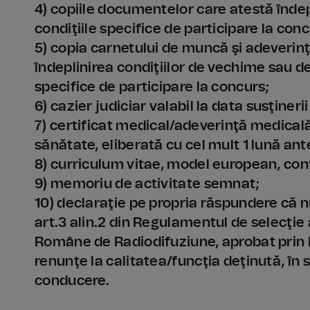
4) copiile documentelor care atestă îndepl
condiţiile specifice de participare la conc
5) copia carnetului de muncă şi adeverin
îndeplinirea condiţiilor de vechime sau d
specifice de participare la concurs;
6) cazier judiciar valabil la data susţiner
7) certificat medical/adeverinţă medical
sănătate, eliberată cu cel mult 1 lună ante
8) curriculum vitae, model european, con
9) memoriu de activitate semnat;
10) declaraţie pe propria răspundere că nu
art.3 alin.2 din Regulamentul de selecţie
Române de Radiodifuziune, aprobat prin H
renunţe la calitatea/funcţia deţinută, în s
conducere.