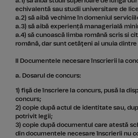
a.1) să aibă studii superioare de lungă du
echivalentă sau studii universitare de lic
a.2) să aibă vechime în domeniul servicii
a.3) să aibă experiență managerială min
a.4) să cunoască limba română scris si ci
română, dar sunt cetăţeni ai unuia dintr
II Documentele necesare înscrierii la con
a. Dosarul de concurs:
1) fişă de înscriere la concurs, pusă la di
concurs;
2) copie după actul de identitate sau, du
potrivit legii;
3) copie după documentul care atestă sch
din documentele necesare înscrierii nu co