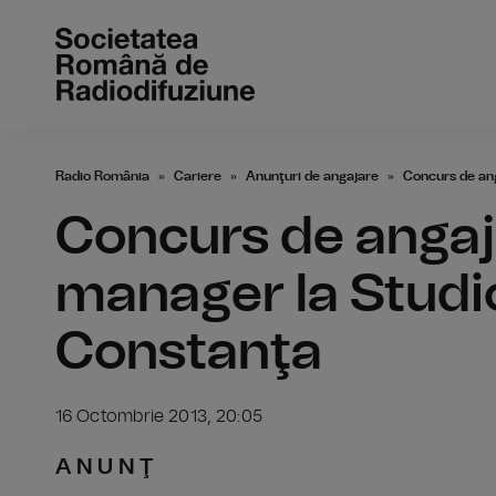
Radio România
Cariere
Anunţuri de angajare
Concurs de ang
Concurs de angaja
manager la Studi
Constanţa
16 Octombrie 2013, 20:05
A N U N Ţ