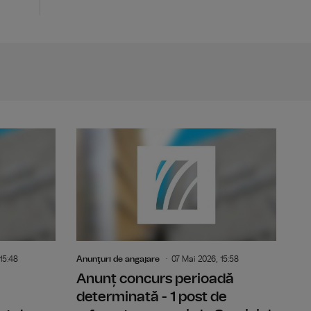
alcul si retele in cadrul Serviciului IT@C
Anunț concurs ocupare post temporar vacant - redactor 
Anunt concu
15:48
Anunţuri de angajare
07 Mai 2026, 15:58
Anunț concurs perioadă
determinată - 1 post de