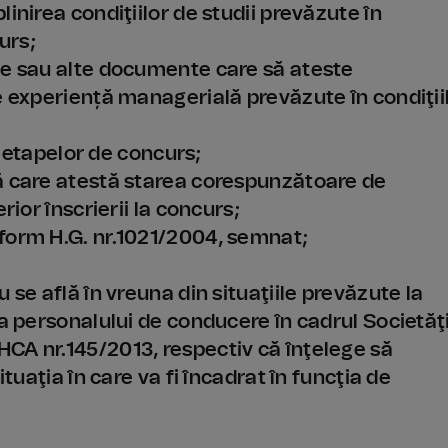
inirea condiţiilor de studii prevăzute în
urs;
ţe sau alte documente care să ateste
e experiență managerială prevăzute în condiţii
ii etapelor de concurs;
ă care atestă starea corespunzătoare de
rior înscrierii la concurs;
form H.G. nr.1021/2004, semnat;
 se află în vreuna din situaţiile prevăzute la
 a personalului de conducere în cadrul Societăţi
CA nr.145/2013, respectiv că înţelege să
ituaţia în care va fi încadrat în funcţia de