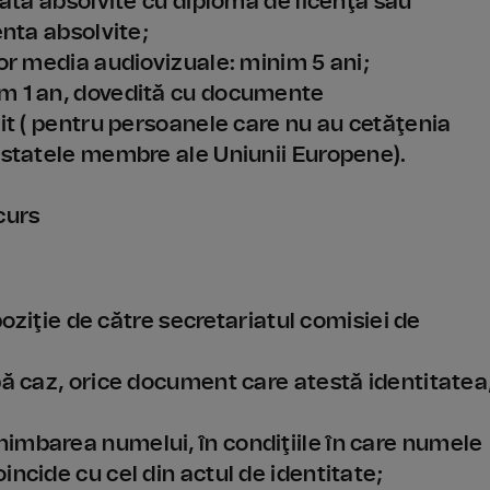
rată absolvite cu diplomă de licenţă sau
enta absolvite;
lor media audiovizuale: minim 5 ani;
im 1 an, dovedită cu documente
tit ( pentru persoanele care nu au cetăţenia
e statele membre ale Uniunii Europene).
curs
spoziţie de către secretariatul comisiei de
pă caz, orice document care atestă identitatea
imbarea numelui, în condiţiile în care numele
incide cu cel din actul de identitate;