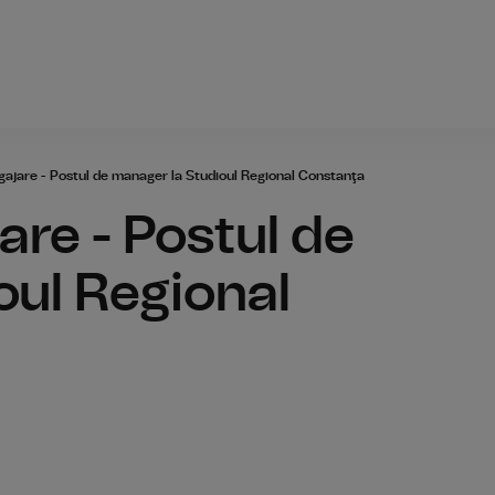
Radio România
ajare - Postul de manager la Studioul Regional Constanţa
re - Postul de
oul Regional