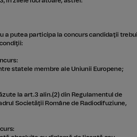
 în zilele lucrătoare, astfel:
tru a putea participa la concurs candidaţii trebu
ondiţii:
oncurs:
ntre statele membre ale Uniunii Europene;
văzute la art.3 alin.(2) din Regulamentul de
cadrul Societăţii Române de Radiodifuziune,
ncurs: