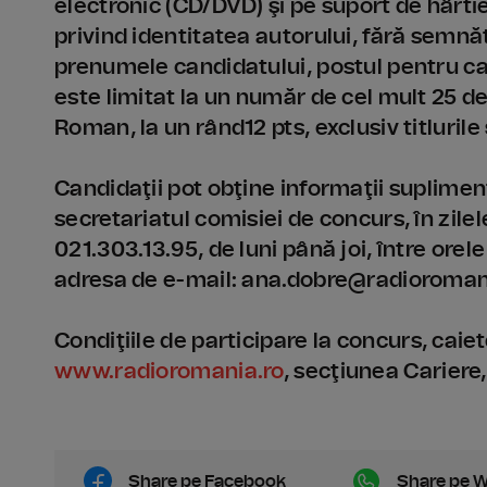
electronic (CD/DVD) şi pe suport de hârtie,
privind identitatea autorului, fără semnă
prenumele candidatului, postul pentru ca
este limitat la un număr de cel mult 25 
Roman, la un rând12 pts, exclusiv titlurile ş
Candidaţii pot obţine informaţii suplimen
secretariatul comisiei de concurs, în zilele
021.303.13.95, de luni până joi, între orele
adresa de e-mail: ana.dobre@radioromani
Condiţiile de participare la concurs, caiet
www.radioromania.ro
, secţiunea Cariere
Share pe Facebook
Share pe 