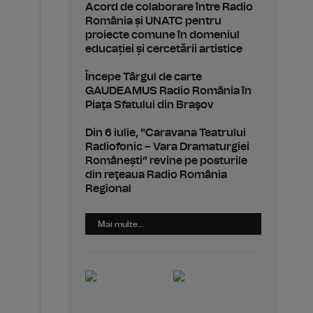
Acord de colaborare între Radio
ă
România și UNATC pentru
proiecte comune în domeniul
educației și cercetării artistice
Începe Târgul de carte
GAUDEAMUS Radio România în
Piaţa Sfatului din Braşov
Din 6 iulie, "Caravana Teatrului
Radiofonic – Vara Dramaturgiei
Românești” revine pe posturile
din reţeaua Radio România
Regional
Mai multe...