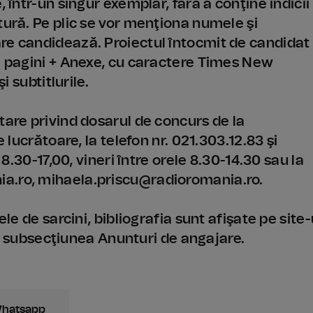
 într-un singur exemplar, fără a conţine indicii
tură. Pe plic se vor menţiona numele şi
re candidează. Proiectul întocmit de candidat
de pagini + Anexe, cu caractere Times New
i subtitlurile.
tare privind dosarul de concurs de la
 lucrătoare, la telefon nr. 021.303.12.83 şi
 8.30-17,00, vineri între orele 8.30-14.30 sau la
a.ro, mihaela.priscu@radioromania.ro.
ele de sarcini, bibliografia sunt afişate pe site-
, subsecţiunea Anunturi de angajare.
Whatsapp