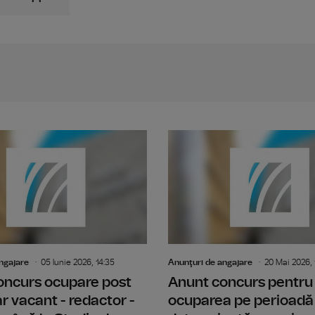
Anunt concurs tehnician echipamente c
ngajare
05 Iunie 2026, 14:35
Anunţuri de angajare
20 Mai 2026, 
oncurs ocupare post
Anunt concurs pentru
 vacant - redactor -
ocuparea pe perioadă