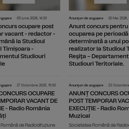
ngajare
05 Iunie 2026, 14:35
Anunţuri de angajare
20 Mai 2026, 
oncurs ocupare post
Anunt concurs pentru
 vacant - redactor -
ocuparea pe perioadă
mână la Studioul
determinată a unui po
al Timișoara -
realizator la Studioul T
mentul Studiouri
Reşiţa – Departament
le
Studiouri Teritoriale.
ANUNȚ CONCURS OCUPARE POST TEMP
ngajare
27 Octombrie 2025, 15:00
Anunţuri de angajare
23 Octombrie
CONCURS OCUPARE
ANUNȚ CONCURS OC
EMPORAR VACANT DE
POST TEMPORAR VAC
E - Radio România
EXECUȚIE - Radio Ro
ăți
Muzical
 Română de Radiodifuziune
Societatea Română de Radio