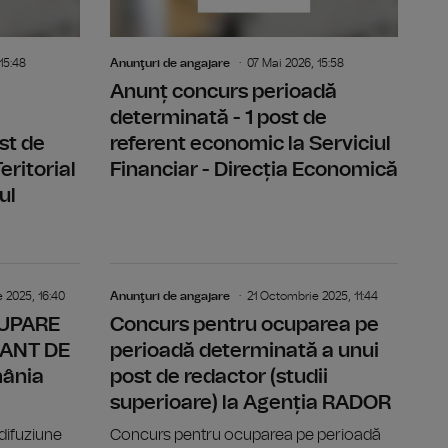
15:48
Anunţuri de angajare
07 Mai 2026, 15:58
Anunț concurs perioadă
determinată - 1 post de
st de
referent economic la Serviciul
eritorial
Financiar - Direcția Economică
ul
ORAR VACANT DE EXECUȚIE - Radio România Actualități
ANUNȚ CONCURS OCUPARE POST TEMPORAR VACANT DE 
ANUNȚ CON
 2025, 16:40
Anunţuri de angajare
21 Octombrie 2025, 11:44
UPARE
Concurs pentru ocuparea pe
ANT DE
perioadă determinată a unui
mânia
post de redactor (studii
superioare) la Agenția RADOR
difuziune
Concurs pentru ocuparea pe perioadă