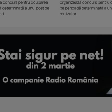
ă concurs pentru ocuparea
organizează concurs pentru
ă determinată a unui post de
pe perioadă determinată a un
d...
realizator...