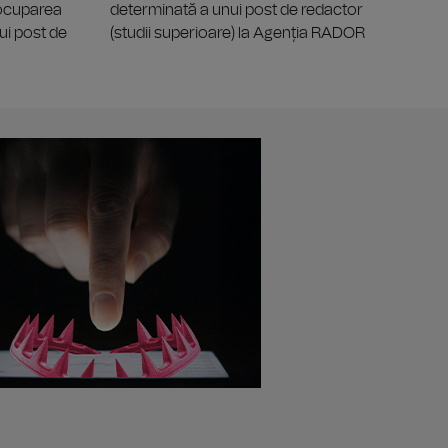
 ocuparea
determinată a unui post de redactor
ui post de
(studii superioare) la Agenția RADOR