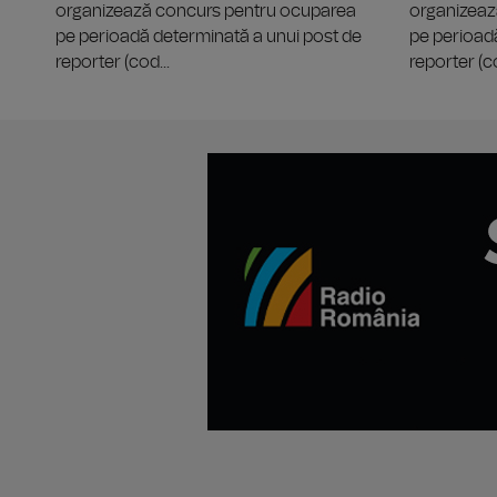
organizează concurs pentru ocuparea
organizeaz
pe perioadă determinată a unui post de
pe perioad
reporter (cod...
reporter (co