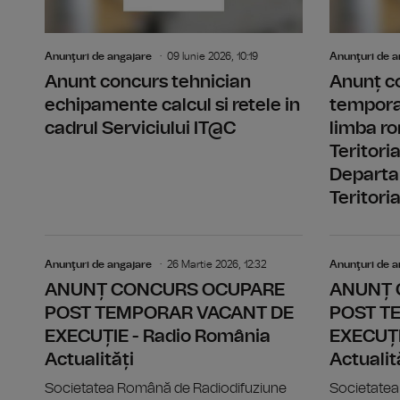
Anunţuri de angajare
09 Iunie 2026, 10:19
Anunţuri de a
Anunt concurs tehnician
Anunț c
echipamente calcul si retele in
temporar
cadrul Serviciului IT@C
limba ro
Teritori
Departa
Teritoria
Anunţuri de angajare
26 Martie 2026, 12:32
Anunţuri de a
ANUNȚ CONCURS OCUPARE
ANUNȚ 
POST TEMPORAR VACANT DE
POST T
EXECUȚIE - Radio România
EXECUȚI
Actualități
Actualit
Societatea Română de Radiodifuziune
Societatea