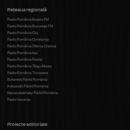
Rețeaua regională
Radio România Brașov FM
Radio România Bucureşti FM
Radio România Cluj
Radio România Constanța
Radio România Oltenia Craiova
Radio România Iași
Radio România Reșița
Radio România Târgu Mureș
Radio România Timișoara
Bukaresti Rádió Románia
Kolozsvári Rádió Románia
Marosvásárhelyi Rádió Románia
Radio Vacanța
Proiecte editoriale