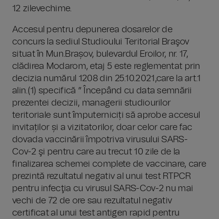
12 zilevechime.
Accesul pentru depunerea dosarelor de
concurs la sediul Studioului Teritorial Braşov
situat în Mun.Brașov, bulevardul Eroilor, nr. 17,
clădirea Modarom, etaj 5 este reglementat prin
decizia numărul 1208 din 25.10.2021,care la art.1
alin.(1) specifică ” Începând cu data semnării
prezentei decizii, managerii studiourilor
teritoriale sunt împuterniciți să aprobe accesul
invitaților și a vizitatorilor, doar celor care fac
dovada vaccinării împotriva virusului SARS-
Cov-2 şi pentru care au trecut 10 zile de la
finalizarea schemei complete de vaccinare, care
prezintă rezultatul negativ al unui test RTPCR
pentru infecţia cu virusul SARS-Cov-2 nu mai
vechi de 72 de ore sau rezultatul negativ
certificat al unui test antigen rapid pentru