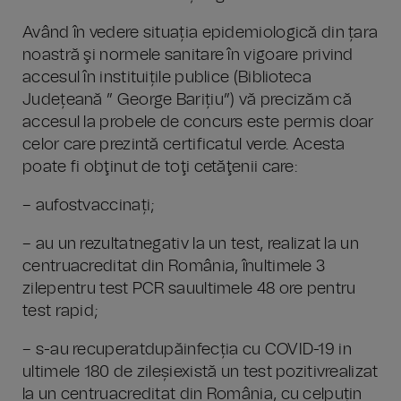
Având în vedere situația epidemiologică din țara
noastră şi normele sanitare în vigoare privind
accesul în instituițile publice (Biblioteca
Județeană ” George Barițiu”) vă precizăm că
accesul la probele de concurs este permis doar
celor care prezintă certificatul verde. Acesta
poate fi obţinut de toţi cetăţenii care:
– aufostvaccinați;
– au un rezultatnegativ la un test, realizat la un
centruacreditat din România, înultimele 3
zilepentru test PCR sauultimele 48 ore pentru
test rapid;
– s-au recuperatdupăinfecția cu COVID-19 in
ultimele 180 de zileșiexistă un test pozitivrealizat
la un centruacreditat din România, cu celpuțin