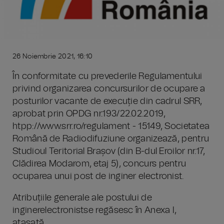
26 Noiembrie 2021, 16:10
În conformitate cu prevederile Regulamentului
privind organizarea concursurilor de ocupare a
posturilor vacante de execuție din cadrul SRR,
aprobat prin OPDG nr.193/22.02.2019,
htpp://www.srr.ro/regulament - 15149, Societatea
Română de Radiodifuziune organizează, pentru
Studioul Teritorial Brașov (din B-dul Eroilor nr.17,
Clădirea Modarom, etaj 5), concurs pentru
ocuparea unui post de inginer electronist.
Atribuțiile generale ale postului de
inginerelectronistse regăsesc în Anexa I,
atașată.