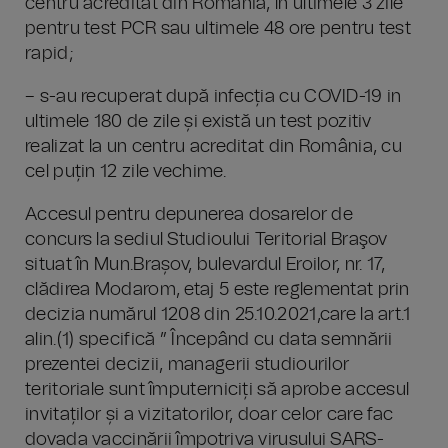
centru acreditat din România, în ultimele 3 zile
pentru test PCR sau ultimele 48 ore pentru test
rapid;
– s-au recuperat după infecția cu COVID-19 in
ultimele 180 de zile și există un test pozitiv
realizat la un centru acreditat din România, cu
cel puțin 12 zile vechime.
Accesul pentru depunerea dosarelor de
concurs la sediul Studioului Teritorial Braşov
situat în Mun.Brașov, bulevardul Eroilor, nr. 17,
clădirea Modarom, etaj 5 este reglementat prin
decizia numărul 1208 din 25.10.2021,care la art.1
alin.(1) specifică ” Începând cu data semnării
prezentei decizii, managerii studiourilor
teritoriale sunt împuterniciți să aprobe accesul
invitaților și a vizitatorilor, doar celor care fac
dovada vaccinării împotriva virusului SARS-