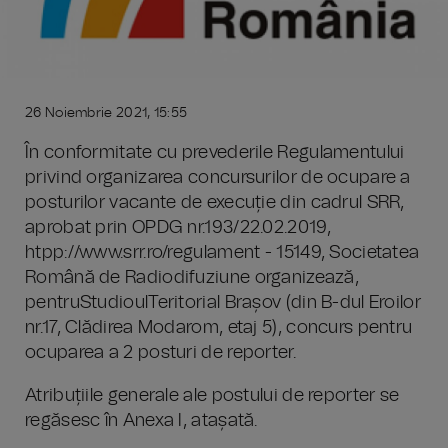
26 Noiembrie 2021, 15:55
În conformitate cu prevederile Regulamentului
privind organizarea concursurilor de ocupare a
posturilor vacante de execuție din cadrul SRR,
aprobat prin OPDG nr.193/22.02.2019,
htpp://www.srr.ro/regulament - 15149, Societatea
Română de Radiodifuziune organizează,
pentruStudioulTeritorial Brașov (din B-dul Eroilor
nr.17, Clădirea Modarom, etaj 5), concurs pentru
ocuparea a 2 posturi de reporter.
Atribuțiile generale ale postului de reporter se
regăsesc în Anexa I, atașată.