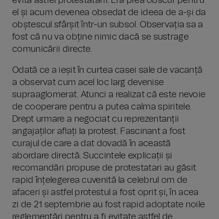
evita astfel protestatarii. Era prea obscur pentru
el și acum devenea obsedat de ideea de a-și da
obștescul sfârșit într-un subsol. Observația sa a
fost că nu va obține nimic dacă se sustrage
comunicării directe.
Odată ce a ieșit în curtea casei sale de vacanță
a observat cum acel loc larg devenise
supraaglomerat. Atunci a realizat că este nevoie
de cooperare pentru a putea calma spiritele.
Drept urmare a negociat cu reprezentanții
angajaților aflați la protest. Fascinant a fost
curajul de care a dat dovadă în această
abordare directă. Succintele explicații și
recomandări propuse de protestatari au găsit
rapid înțelegerea cuvenită la celebrul om de
afaceri și astfel protestul a fost oprit și, în acea
zi de 21 septembrie au fost rapid adoptate noile
reglementări pentru a fi evitate astfel de