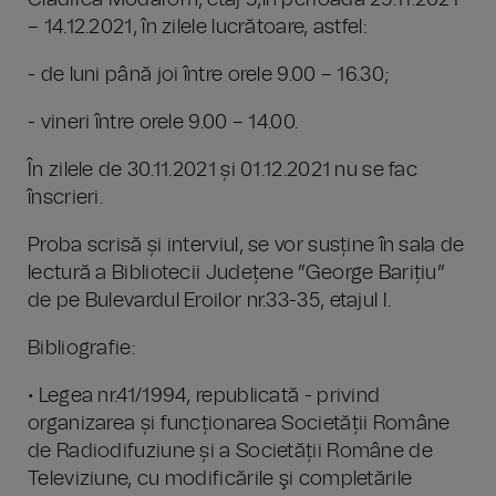
Clădirea Modarom, etaj 5,în perioada 29.11.2021
– 14.12.2021, în zilele lucrătoare, astfel:
- de luni până joi între orele 9.00 – 16.30;
- vineri între orele 9.00 – 14.00.
În zilele de 30.11.2021 și 01.12.2021 nu se fac
înscrieri.
Proba scrisă și interviul, se vor susține în sala de
lectură a Bibliotecii Județene ”George Barițiu”
de pe Bulevardul Eroilor nr.33-35, etajul I.
Bibliografie:
• Legea nr.41/1994, republicată - privind
organizarea și funcționarea Societății Române
de Radiodifuziune și a Societății Române de
Televiziune, cu modificările şi completările