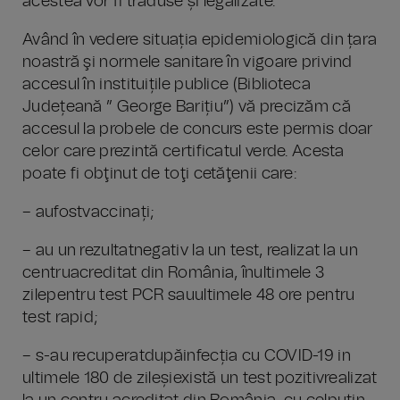
acestea vor fi traduse și legalizate.
Având în vedere situația epidemiologică din țara
noastră şi normele sanitare în vigoare privind
accesul în instituițile publice (Biblioteca
Județeană ” George Barițiu”) vă precizăm că
accesul la probele de concurs este permis doar
celor care prezintă certificatul verde. Acesta
poate fi obţinut de toţi cetăţenii care:
– aufostvaccinați;
– au un rezultatnegativ la un test, realizat la un
centruacreditat din România, înultimele 3
zilepentru test PCR sauultimele 48 ore pentru
test rapid;
– s-au recuperatdupăinfecția cu COVID-19 in
ultimele 180 de zileșiexistă un test pozitivrealizat