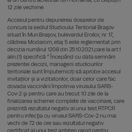
la un centru acreditat din România, cu celpuțin
12 zile vechime.
Accesul pentru depunerea dosarelor de
concurs la sediul Studioului Teritorial Braşov
situat în Mun.Brașov, bulevardul Eroilor, nr. 17,
clădirea Modarom, etaj 5 este reglementat prin
decizia numărul 1208 din 25.10.2021,care la art.1
alin.(1) specifică ” Începând cu data semnării
prezentei decizii, managerii studiourilor
teritoriale sunt împuterniciți să aprobe accesul
invitaților și a vizitatorilor, doar celor care fac
dovada vaccinării împotriva virusului SARS-
Cov-2 şi pentru care au trecut 10 zile de la
finalizarea schemei complete de vaccinare, care
prezintă rezultatul negativ al unui test RTPCR
pentru infecţia cu virusul SARS-Cov-2 nu mai
vechi de 72 de ore sau rezultatul negativ
certificat al unui test antigen rapid pentru