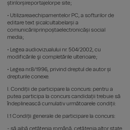
știrilorșireportajelorpe site;
• Utilizareaechipamentelor PC, a softurilor de
editare text șicalcultabelarși a
comunicăriiprinpoștaelectronicăși social
media;
• Legea audiovizualului nr. 504/2002, cu
modificările şi completările ulterioare;
• Legea nr.8/1996, privind dreptul de autor și
drepturile conexe.
I. Condiții de participare la concurs: pentru a
putea participa la concurs candidații trebuie să
îndeplinească cumulativ următoarele condiții:
I.1 Condiții generale de participare la concurs:
- să aibă cetățenia română, cetățenia altor state