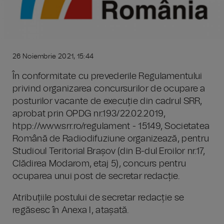
26 Noiembrie 2021, 15:44
În conformitate cu prevederile Regulamentului
privind organizarea concursurilor de ocupare a
posturilor vacante de execuție din cadrul SRR,
aprobat prin OPDG nr.193/22.02.2019,
htpp://www.srr.ro/regulament - 15149, Societatea
Română de Radiodifuziune organizează, pentru
Studioul Teritorial Brașov (din B-dul Eroilor nr.17,
Clădirea Modarom, etaj 5), concurs pentru
ocuparea unui post de secretar redacție.
Atribuțiile postului de secretar redacție se
regăsesc în Anexa I, atașată.