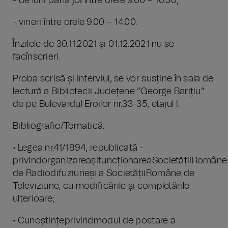
- de luni până joi între orele 9.00 – 16.30;
- vineri între orele 9.00 – 14.00.
Înzilele de 30.11.2021 și 01.12.2021 nu se
facînscrieri.
Proba scrisă și interviul, se vor susține în sala de
lectură a Bibliotecii Județene ”George Barițiu”
de pe Bulevardul Eroilor nr.33-35, etajul I.
Bibliografie/Tematică:
• Legea nr.41/1994, republicată -
privindorganizareașifuncționareaSocietățiiRomâne
de Radiodifuziuneși a SocietățiiRomâne de
Televiziune, cu modificările şi completările
ulterioare;
• Cunoștințeprivindmodul de postare a