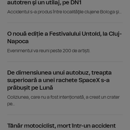
autotren şi un utilaj, pe DN1
Accidentul s-a produs între localităţile clujene Bologa şi...
O nouă ediție a Festivalului Untold, la Cluj-
Napoca
Evenimentul va reuni peste 200 de artiști.
De dimensiunea unui autobuz, treapta
superioară a unei rachete SpaceX s-a
prăbușit pe Lună
Coliziunea, care nu a fost intenționată, a creat un crater
pe...
Tânăr motociclist, mort într-un accident