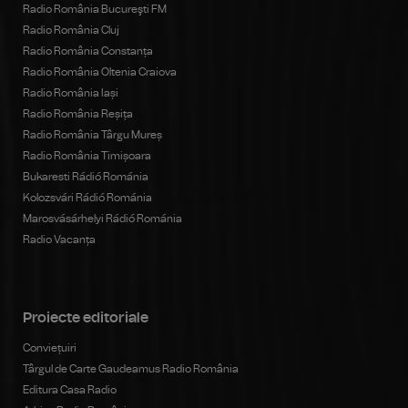
Radio România Bucureşti FM
Radio România Cluj
Radio România Constanța
Radio România Oltenia Craiova
Radio România Iași
Radio România Reșița
Radio România Târgu Mureș
Radio România Timișoara
Bukaresti Rádió Románia
Kolozsvári Rádió Románia
Marosvásárhelyi Rádió Románia
Radio Vacanța
Proiecte editoriale
Conviețuiri
Târgul de Carte Gaudeamus Radio România
Editura Casa Radio