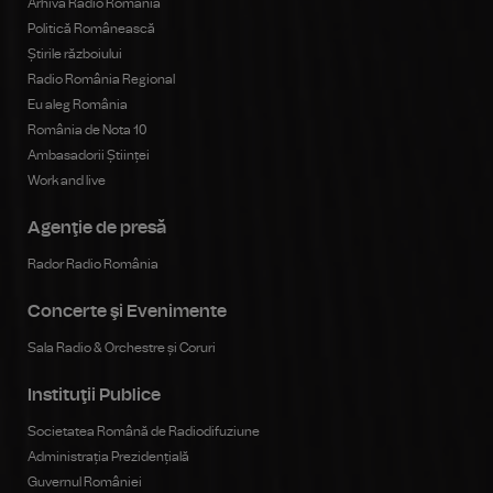
Arhiva Radio România
Politică Românească
Știrile războiului
Radio România Regional
Eu aleg România
România de Nota 10
Ambasadorii Științei
Work and live
Agenţie de presă
Rador Radio România
Concerte şi Evenimente
Sala Radio & Orchestre și Coruri
Instituţii Publice
Societatea Română de Radiodifuziune
Administrația Prezidențială
Guvernul României