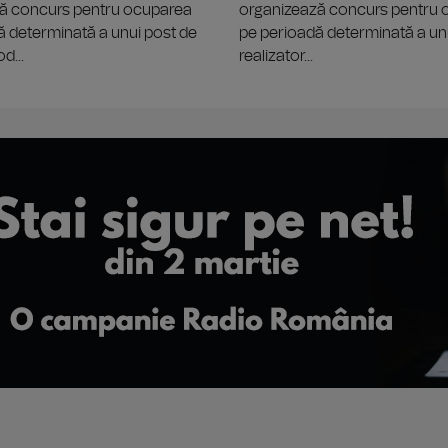
ă concurs pentru ocuparea
organizează concurs pentru
ă determinată a unui post de
pe perioadă determinată a un
d...
realizator...