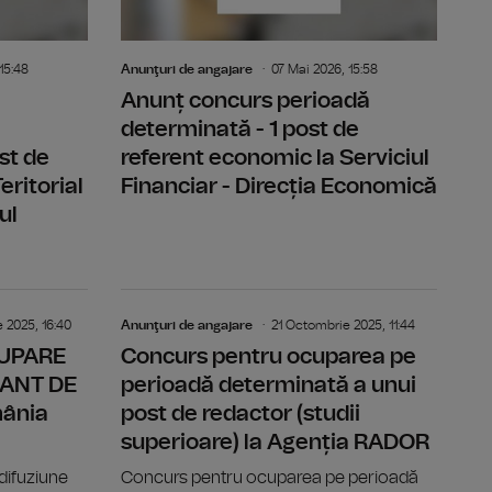
15:48
Anunţuri de angajare
07 Mai 2026, 15:58
Anunț concurs perioadă
determinată - 1 post de
st de
referent economic la Serviciul
eritorial
Financiar - Direcția Economică
ul
ORAR VACANT DE EXECUȚIE - Radio România Actualități
ANUNȚ CONCURS OCUPARE POST TEMPORAR VACANT DE 
ANUNȚ CON
 2025, 16:40
Anunţuri de angajare
21 Octombrie 2025, 11:44
UPARE
Concurs pentru ocuparea pe
ANT DE
perioadă determinată a unui
mânia
post de redactor (studii
superioare) la Agenția RADOR
difuziune
Concurs pentru ocuparea pe perioadă