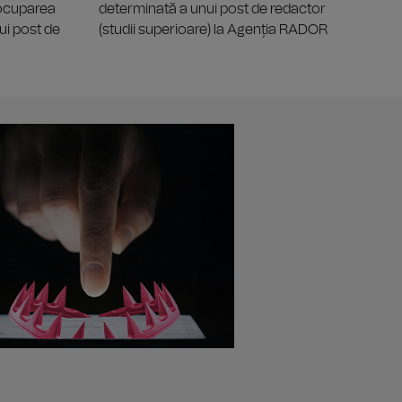
 ocuparea
determinată a unui post de redactor
ui post de
(studii superioare) la Agenția RADOR