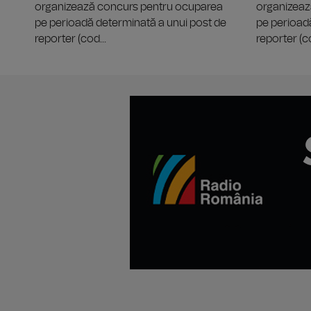
organizează concurs pentru ocuparea
organizeaz
pe perioadă determinată a unui post de
pe perioad
reporter (cod...
reporter (co