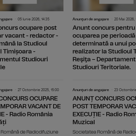
ngajare
05 Iunie 2026, 14:35
Anunţuri de angajare
20 Mai 2026, 
oncurs ocupare post
Anunt concurs pentru
 vacant - redactor -
ocuparea pe perioadă
mână la Studioul
determinată a unui po
al Timișoara -
realizator la Studioul T
mentul Studiouri
Reşiţa – Departament
le
Studiouri Teritoriale.
ANUNȚ CONCURS OCUPARE POST TEMP
ngajare
27 Octombrie 2025, 15:00
Anunţuri de angajare
23 Octombrie
CONCURS OCUPARE
ANUNȚ CONCURS OC
EMPORAR VACANT DE
POST TEMPORAR VAC
E - Radio România
EXECUȚIE - Radio Ro
ăți
Muzical
 Română de Radiodifuziune
Societatea Română de Radio