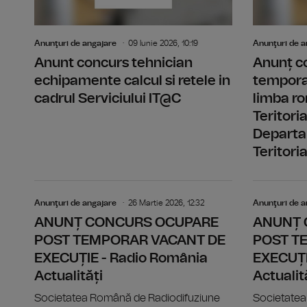
Anunţuri de angajare
09 Iunie 2026, 10:19
Anunţuri de a
Anunt concurs tehnician
Anunț c
echipamente calcul si retele in
temporar
cadrul Serviciului IT@C
limba ro
Teritori
Departa
Teritoria
Anunţuri de angajare
26 Martie 2026, 12:32
Anunţuri de a
ANUNȚ CONCURS OCUPARE
ANUNȚ 
POST TEMPORAR VACANT DE
POST T
EXECUȚIE - Radio România
EXECUȚI
Actualități
Actualit
Societatea Română de Radiodifuziune
Societatea