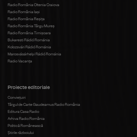
Radio România Oltenia Craiova
Radio România Iași
Radio România Reșița
Radio România Târgu Mureș
Radio România Timișoara
Bukaresti Rádió Románia
Kolozsvári Rádió Románia
Marosvásárhelyi Rádió Románia
Radio Vacanța
Proiecte editoriale
Conviețuiri
Târgul de Carte Gaudeamus Radio România
Editura Casa Radio
Arhiva Radio România
Politică Românească
Știrile războiului