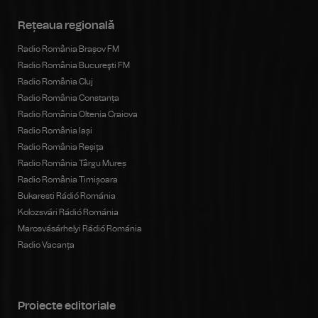
Rețeaua regională
Radio România Brașov FM
Radio România Bucureşti FM
Radio România Cluj
Radio România Constanța
Radio România Oltenia Craiova
Radio România Iași
Radio România Reșița
Radio România Târgu Mureș
Radio România Timișoara
Bukaresti Rádió Románia
Kolozsvári Rádió Románia
Marosvásárhelyi Rádió Románia
Radio Vacanța
Proiecte editoriale