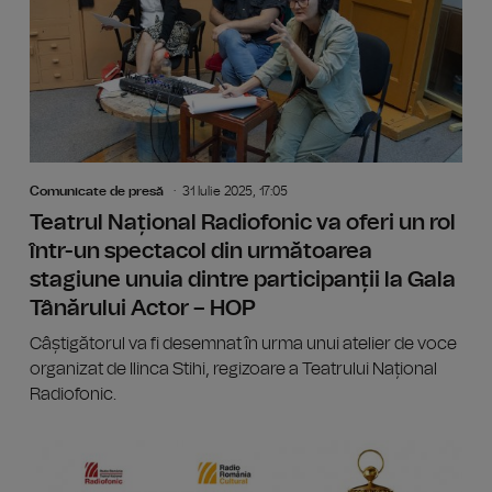
Comunicate de presă
31 Iulie 2025, 17:05
Teatrul Național Radiofonic va oferi un rol
într-un spectacol din următoarea
stagiune unuia dintre participanții la Gala
Tânărului Actor – HOP
Câștigătorul va fi desemnat în urma unui atelier de voce
organizat de Ilinca Stihi, regizoare a Teatrului Național
Radiofonic.
Premiere