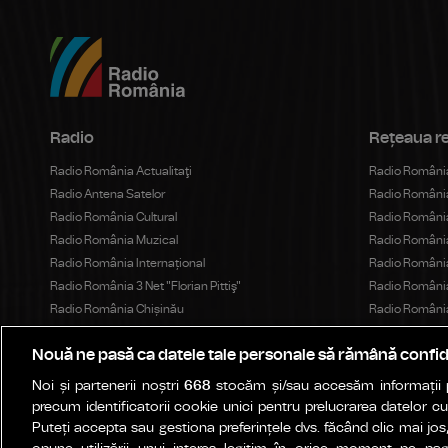
Radio
Rețeaua r
Radio România Actualitaţi
Radio Români
Radio Antena Satelor
Radio România
Radio România Cultural
Radio România
Radio România Muzical
Radio Români
Radio România Internațional
Radio România
Radio România 3 Net "Florian Pittiş"
Radio România
Radio România Chișinău
Radio România
Teatrul Național Radiofonic
Radio Români
Nouă ne pasă ca datele tale personale să rămână confid
eTeatru.ro
Radio Români
Bukaresti Rád
Noi și partenerii noștri
668
stocăm și/sau accesăm informații pe
Kolozsvári Rá
precum identificatorii cookie unici pentru prelucrarea datelor c
Marosvásárhel
Puteți accepta sau gestiona preferințele dvs. făcând clic mai jos,
Radio Vacanț