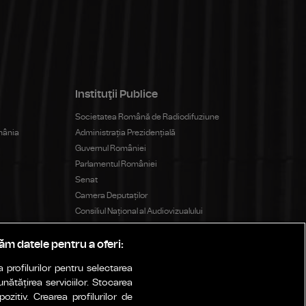
Instituţii Publice
Societatea Română de Radiodifuziune
mânia
Administrația Prezidențială
Guvernul României
Parlamentul României
Senat
Camera Deputaților
Consiliul Național al Audiovizualului
răm datele pentru a oferi:
 profilurilor pentru selectarea
nătățirea serviciilor. Stocarea
zitiv. Crearea profilurilor de