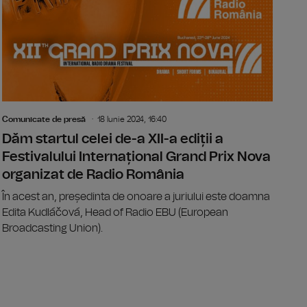
Comunicate de presă
18 Iunie 2024, 16:40
Dăm startul celei de-a XII-a ediții a
Festivalului Internațional Grand Prix Nova
organizat de Radio România
În acest an, președinta de onoare a juriului este doamna
Edita Kudláčová, Head of Radio EBU (European
Broadcasting Union).
 absolute la Teatrul Național Radiofonic, în anul cultural Dimi
Premieră a 