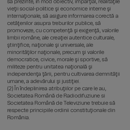
să prezinte, în mod obiectiv, imparţial, realităţile
vieţii social-politice şi economice interne şi
internaţionale, să asigure informarea corectă a
cetăţenilor asupra treburilor publice, să
promoveze, cu competenţă şi exigenţă, valorile
limbii române, ale creaţiei autentice culturale,
ştiinţifice, naţionale şi universale, ale
minorităţilor naţionale, precum şi valorile
democratice, civice, morale şi sportive, să
militeze pentru unitatea naţională şi
independenţa ţării, pentru cultivarea demnităţii
umane, a adevărului şi justiţiei.
(2) În îndeplinirea atribuţiilor pe care le au,
Societatea Română de Radiodifuziune si
Societatea Română de Televiziune trebuie să
respecte principiile ordinii constituţionale din
România.