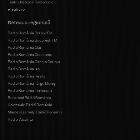
Teatrul Național Radiofonic
eTeatru.ro
Rețeaua regională
Radio România Brașov FM
Radio România Bucureşti FM
Radio România Cluj
Radio România Constanța
Radio România Oltenia Craiova
Radio România Iași
Radio România Reșița
Radio România Târgu Mureș
Radio România Timișoara
Bukaresti Rádió Románia
Kolozsvári Rádió Románia
Marosvásárhelyi Rádió Románia
Radio Vacanța