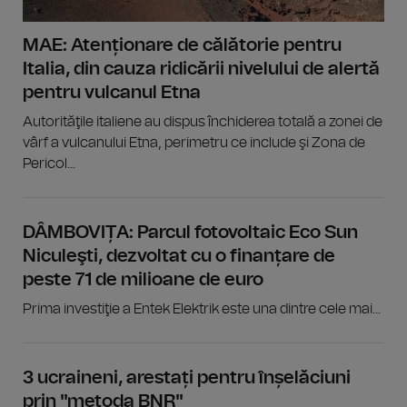
MAE: Atenționare de călătorie pentru
Italia, din cauza ridicării nivelului de alertă
pentru vulcanul Etna
Autorităţile italiene au dispus închiderea totală a zonei de
vârf a vulcanului Etna, perimetru ce include şi Zona de
Pericol...
DÂMBOVIȚA: Parcul fotovoltaic Eco Sun
Niculeşti, dezvoltat cu o finanțare de
peste 71 de milioane de euro
Prima investiţie a Entek Elektrik este una dintre cele mai...
3 ucraineni, arestați pentru înșelăciuni
prin "metoda BNR"