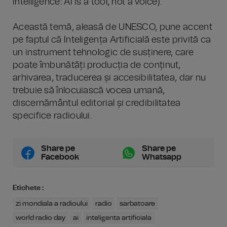
Intelligence: AI is a tool, not a voice).
Această temă, aleasă de UNESCO, pune accent
pe faptul că Inteligența Artificială este privită ca
un instrument tehnologic de susținere, care
poate îmbunătăți producția de conținut,
arhivarea, traducerea și accesibilitatea, dar nu
trebuie să înlocuiască vocea umană,
discernământul editorial și credibilitatea
specifice radioului.
Share pe
Share pe
Facebook
Whatsapp
Etichete :
zi mondiala a radioului
radio
sarbatoare
world radio day
ai
inteligenta artificiala