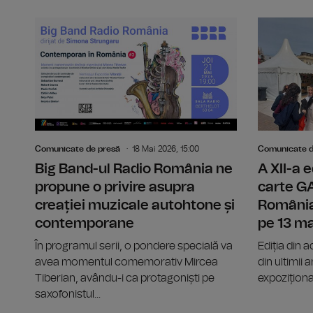
Comunicate de presă
18 Mai 2026, 15:00
Comunicate d
Big Band-ul Radio România ne
A XII-a e
propune o privire asupra
carte 
creației muzicale autohtone și
România
contemporane
pe 13 ma
În programul serii, o pondere specială va
Ediția din 
avea momentul comemorativ Mircea
din ultimii
Tiberian, avându-i ca protagoniști pe
expoziționa
saxofonistul...