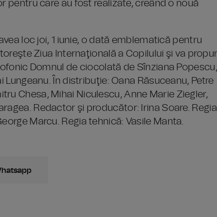
or pentru care au fost realizate, creând o nouă
 avea loc joi, 1 iunie, o dată emblematică pentru
ătoreşte Ziua Internaţională a Copilului şi va propu
adiofonic Domnul de ciocolată de Sînziana Popescu
ai Lungeanu. În distribuţie: Oana Răsuceanu, Petre
tru Chesa, Mihai Niculescu, Anne Marie Ziegler,
aragea. Redactor şi producător: Irina Soare. Regia
George Marcu. Regia tehnică: Vasile Manta.
Whatsapp