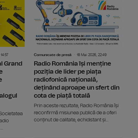
iofonic – Vara Dramaturgiei Românești” revine pe posturile din
Radio România este coproducător al Festivalului Interna
Festivalul
 14:57
Comunicate de presă
18 Mai 2026, 22:49
al Grand
Radio România își menține
e
poziția de lider pe piața
e
radiofonică națională,
deținând aproape un sfert din
alogul
cota de piață totală
Prin aceste rezultate, Radio România își
reconfirmă misiunea publică de a oferi
 Societatea
conținut de calitate, echidistant și...
adio
..