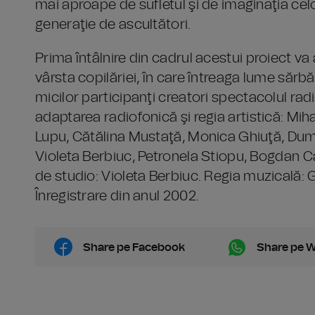
mai aproape de sufletul şi de imaginaţia cel
generaţie de ascultători.
Prima întâlnire din cadrul acestui proiect va
vârsta copilăriei, în care întreaga lume sărb
micilor participanţi creatori spectacolul r
adaptarea radiofonică şi regia artistică: Mih
Lupu, Cătălina Mustaţă, Monica Ghiuţă, Dumi
Violeta Berbiuc, Petronela Stiopu, Bogdan C
de studio: Violeta Berbiuc. Regia muzicală: 
Înregistrare din anul 2002.
Share pe Facebook
Share pe 