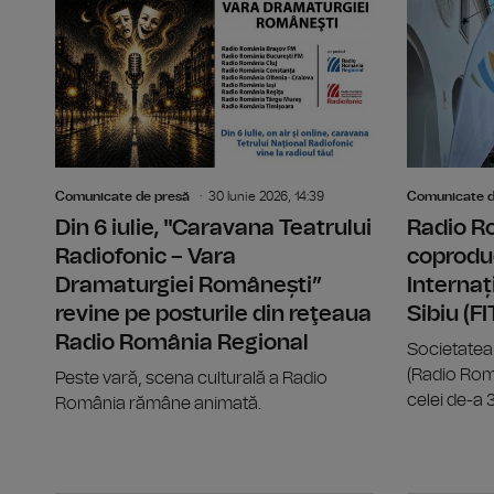
Comunicate de presă
30 Iunie 2026, 14:39
Comunicate d
Din 6 iulie, "Caravana Teatrului
Radio R
Radiofonic – Vara
coproduc
Dramaturgiei Românești”
Internaț
revine pe posturile din reţeaua
Sibiu (F
Radio România Regional
Societatea
(Radio Rom
Peste vară, scena culturală a Radio
celei de-a 33
România rămâne animată.