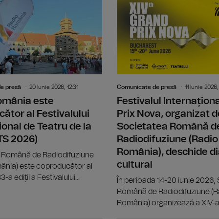
Din 6 iulie, "Caravana Teatrului Rad
e presă
20 Iunie 2026, 12:31
Comunicate de presă
11 Iunie 2026,
omânia este
Festivalul Internațion
ător al Festivalului
Prix Nova, organizat d
ional de Teatru de la
Societatea Română d
ITS 2026)
Radiodifuziune (Radio
România), deschide di
 Română de Radiodifuziune
cultural
ânia) este coproducător al
-a ediții a Festivalului...
În perioada 14-20 iunie 2026,
Română de Radiodifuziune (R
România) organizează a XIV-a.