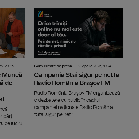
e o privire asupra creației muzicale autohtone și contempor
A XII-a ediție a Târgului de carte GAUDEAMUS Radio Ro
Contractul
26, 20:35
Comunicate de presă
27 Aprilie 2026, 19:24
de Muncă
Campania Stai sigur pe net la
ă de
Radio România Brașov FM
Radio România Brașov FM organizează
at
o dezbatere cu public în cadrul
campaniei naționale Radio România
uncă
"Stai sigur pe net!".
 părți
u de lucru