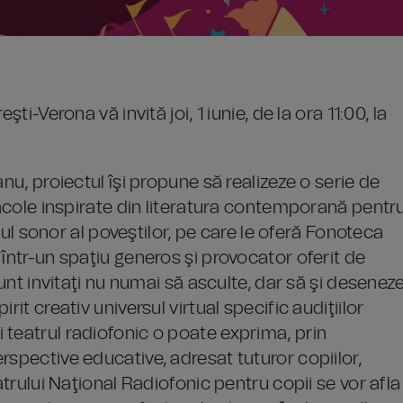
ti-Verona vă invită joi, 1 iunie, de la ora 11:00, la
nu, proiectul îşi propune să realizeze o serie de
ctacole inspirate din literatura contemporană pentr
rsul sonor al poveştilor, pe care le oferă Fonoteca
într-un spaţiu generos şi provocator oferit de
sunt invitaţi nu numai să asculte, dar să şi desenez
it creativ universul virtual specific audiţiilor
 teatrul radiofonic o poate exprima, prin
rspective educative, adresat tuturor copiilor,
atrului Naţional Radiofonic pentru copii se vor afla