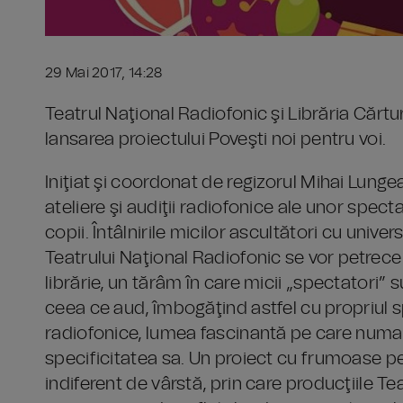
29 Mai 2017, 14:28
Teatrul Naţional Radiofonic şi Librăria Cărtureş
lansarea proiectului Poveşti noi pentru voi.
Iniţiat şi coordonat de regizorul Mihai Lungea
ateliere şi audiţii radiofonice ale unor spe
copii. Întâlnirile micilor ascultători cu unive
Teatrului Naţional Radiofonic se vor petrece 
librărie, un tărâm în care micii „spectatori” 
ceea ce aud, îmbogăţind astfel cu propriul spir
radiofonice, lumea fascinantă pe care numai
specificitatea sa. Un proiect cu frumoase pe
indiferent de vârstă, prin care producţiile Te