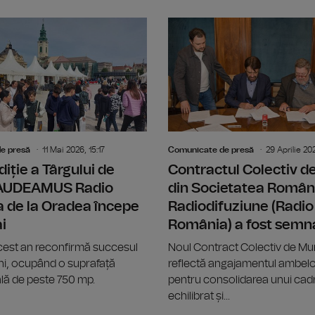
Big Band-ul Radio România ne propun
e presă
11 Mai 2026, 15:17
Comunicate de presă
29 Aprilie 20
diție a Târgului de
Contractul Colectiv 
GAUDEAMUS Radio
din Societatea Român
 de la Oradea începe
Radiodifuziune (Radio
i
România) a fost semn
acest an reconfirmă succesul
Noul Contract Colectiv de M
 ani, ocupând o suprafață
reflectă angajamentul ambelor
lă de peste 750 mp.
pentru consolidarea unui cadr
echilibrat și...