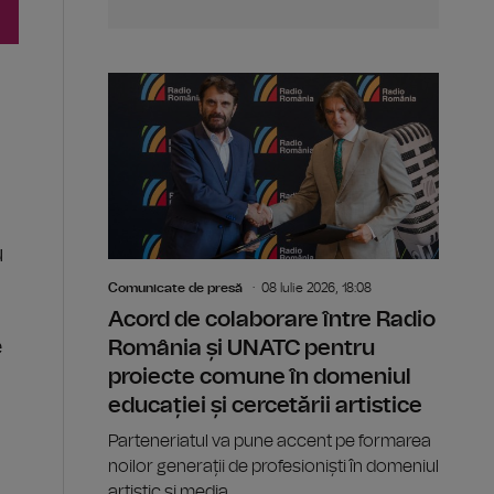
u
Comunicate de presă
08 Iulie 2026, 18:08
Acord de colaborare între Radio
e
România și UNATC pentru
proiecte comune în domeniul
educației și cercetării artistice
Parteneriatul va pune accent pe formarea
noilor generații de profesioniști în domeniul
artistic și media.