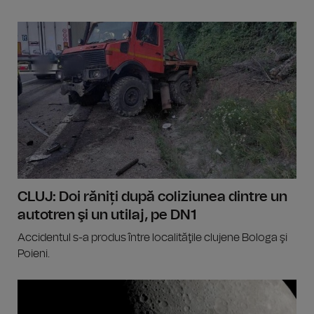
CLUJ: Doi răniți după coliziunea dintre un
autotren şi un utilaj, pe DN1
Accidentul s-a produs între localităţile clujene Bologa şi
Poieni.