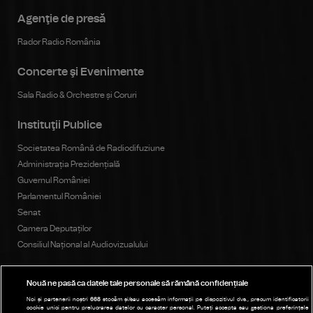
Agenţie de presă
Rador Radio România
Concerte şi Evenimente
Sala Radio & Orchestre și Coruri
Instituţii Publice
Societatea Română de Radiodifuziune
Administrația Prezidențială
Guvernul României
Parlamentul României
Senat
Camera Deputaților
Consiliul Național al Audiovizualului
Nouă ne pasă ca datele tale personale să rămână confidențiale
Publicitate
Noi și partenerii noștri
668
stocăm și/sau accesăm informații pe dispozitivul dvs., precum identificatorii
cookie unici pentru prelucrarea datelor cu caracter personal. Puteți accepta sau gestiona preferințele