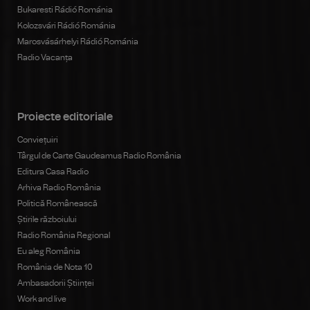
Bukaresti Rádió Románia
Kolozsvári Rádió Románia
Marosvásárhelyi Rádió Románia
Radio Vacanța
Proiecte editoriale
Conviețuiri
Târgul de Carte Gaudeamus Radio România
Editura Casa Radio
Arhiva Radio România
Politică Românească
Știrile războiului
Radio România Regional
Eu aleg România
România de Nota 10
Ambasadorii Științei
Work and live