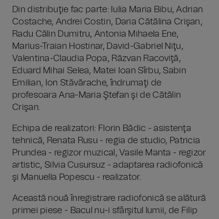
Din distribuţie fac parte: Iulia Maria Bibu, Adrian
Costache, Andrei Costin, Daria Cătălina Crişan,
Radu Călin Dumitru, Antonia Mihaela Ene,
Marius-Traian Hostinar, David-Gabriel Niţu,
Valentina-Claudia Popa, Răzvan Racoviţă,
Eduard Mihai Selea, Matei Ioan Sîrbu, Sabin
Emilian, Ion Stăvărache, îndrumaţi de
profesoara Ana-Maria Ştefan şi de Cătălin
Crişan.
Echipa de realizatori: Florin Bădic - asistenţa
tehnică, Renata Rusu - regia de studio, Patricia
Prundea - regizor muzical, Vasile Manta - regizor
artistic, Silvia Cusursuz - adaptarea radiofonică
şi Manuella Popescu - realizator.
Această nouă înregistrare radiofonică se alătură
primei piese - Bacul nu-i sfârşitul lumii, de Filip