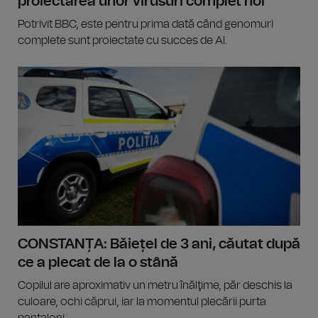
proiectarea unor virusuri complet noi
Potrivit BBC, este pentru prima dată când genomuri
complete sunt proiectate cu succes de AI.
CONSTANȚA: Băiețel de 3 ani, căutat după
ce a plecat de la o stână
Copilul are aproximativ un metru înălţime, păr deschis la
culoare, ochi căprui, iar la momentul plecării purta
pantaloni...