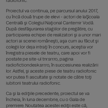
radiofonic.
Proiectul va continua, pe parcursul anului 2017,
cu încă două trupe de elevi - actori de laŞcoala
Centrală şi Colegiul Naţional Cantemir Vodă.
După desfăşurarea stagiilor de pregătire, cu
participarea echipei de realizatori şi a unor mari
actori ai scenei româneşti, aşa cum au făcut şi
colegii lor deja intraţi în concurs, aceştia vor
înregistra piesele de teatru, care apoi vor fi
postate pe site-ul tnr.srr.ro, pagina
radiofictiondesk.srr.ro, în succesiunea realizării
lor. Astfel, şi aceste piese de teatru radiofonic
vor putea fi ascultate şi notate de către toţi
iubitorii teatrului radiofonic.
Ca şi la ediţiile precedente, proiectul se va
încheia, în luna decembrie, cu o Gala de
premiere. Noutatea acestei ediţii este că,