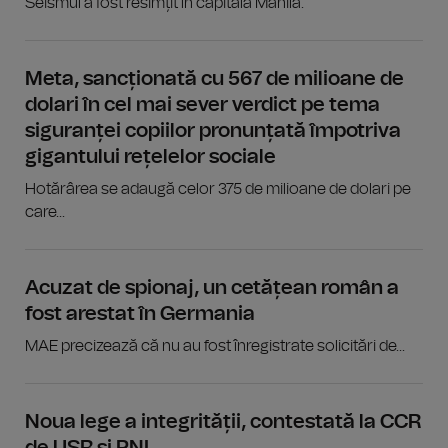
Seismul a fost resimțit în capitala Manila.
Meta, sancționată cu 567 de milioane de
dolari în cel mai sever verdict pe tema
siguranței copiilor pronunțată împotriva
gigantului rețelelor sociale
Hotărârea se adaugă celor 375 de milioane de dolari pe
care...
Acuzat de spionaj, un cetățean român a
fost arestat în Germania
MAE precizează că nu au fost înregistrate solicitări de...
Noua lege a integrității, contestată la CCR
de USR și PNL