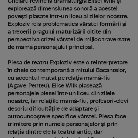
Chelaru revine la dramaturgia Elisei Wilk şi
explorează dimensiunea sonoră a acestei
poveşti plasate într-un liceu al zilelor noastre.
Exploziv reia problematica vârstei formării şi
a trecerii pragului maturizării citite din
perspectiva crizei vârstei de mijloc traversate
de mama personajului principal.
Piesa de teatru Exploziv este o reinterpretare
în cheie contemporană a mitului Bacantelor,
cu accentul mutat pe relaţia mamă-fiu
(Agave-Penteu). Elise Wilk plasează
personajele piesei într-un liceu din zilele
noastre, iar relaţiile mamă-fiu, profesori-elevi
descriu dificultăţile de adaptare şi
autocunoaştere specifice vârstei. Piesa face
trimitere prin numele personajelor şi prin
relaţia dintre ele la teatrul antic, dar