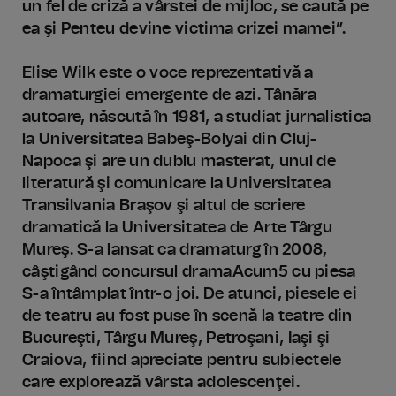
un fel de criză a vârstei de mijloc, se caută pe
ea şi Penteu devine victima crizei mamei”.
Elise Wilk este o voce reprezentativă a
dramaturgiei emergente de azi. Tânăra
autoare, născută în 1981, a studiat jurnalistica
la Universitatea Babeş-Bolyai din Cluj-
Napoca şi are un dublu masterat, unul de
literatură şi comunicare la Universitatea
Transilvania Braşov şi altul de scriere
dramatică la Universitatea de Arte Târgu
Mureş. S-a lansat ca dramaturg în 2008,
câştigând concursul dramaAcum5 cu piesa
S-a întâmplat într-o joi. De atunci, piesele ei
de teatru au fost puse în scenă la teatre din
Bucureşti, Târgu Mureş, Petroşani, Iaşi şi
Craiova, fiind apreciate pentru subiectele
care explorează vârsta adolescenţei.