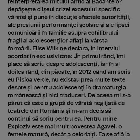
reinterpretarea mitului antic al Bacantelor
depăşeşte clişeul crizei excesului specific
vârstei şi pune în discuţie efectele autorităţii,
ale presiunii performanţei şcolare şi ale lipsei
comunicării în familie asupra echilibrului
fragil al adolescenţilor aflaţi la vârsta
formării. Elise Wilk ne declara, în interviul
acordat în exclusivitate: „În primul rând, îmi
place să scriu despre adolescenţi, iar în al
doilea rând, din păcate, în 2012 când am scris
eu Pisica verde, nu existau prea multe texte
despre şi pentru adolescenţi în dramaturgia
românească şi nici traduceri. De aceea mi s-a
părut că este o grupă de vârstă neglijată de
teatrele din România şi m-am decis să
continui să scriu pentru ea. Pentru mine
Exploziv este mai mult povestea Agavei, o
femeie matură, decât a celorlalţi. Ea se află la