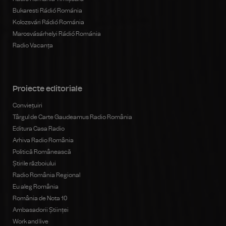
Bukaresti Rádió Románia
Kolozsvári Rádió Románia
Marosvásárhelyi Rádió Románia
Radio Vacanța
Proiecte editoriale
Conviețuiri
Târgul de Carte Gaudeamus Radio România
Editura Casa Radio
Arhiva Radio România
Politică Românească
Știrile războiului
Radio România Regional
Eu aleg România
România de Nota 10
Ambasadorii Științei
Work and live