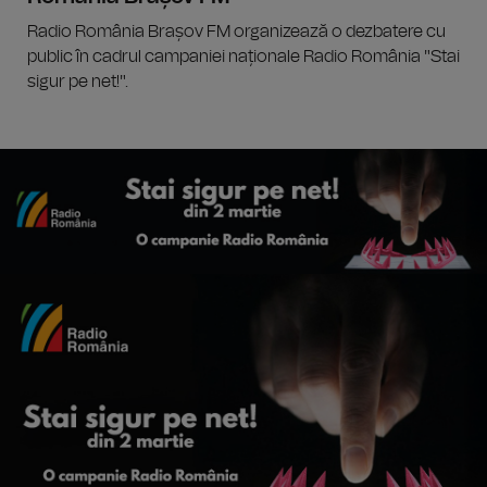
Radio România Brașov FM organizează o dezbatere cu
public în cadrul campaniei naționale Radio România "Stai
sigur pe net!".