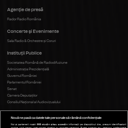
Agenţie de presă
Rador Radio România
Concerte şi Evenimente
Sala Radio & Orchestre și Coruri
Instituţii Publice
Societatea Română de Radiodifuziune
Administrația Prezidențială
Guvernul României
Parlamentul României
Senat
Camera Deputaților
Consiliul Național al Audiovizualului
Nouă ne pasă ca datele tale personale să rămână confidențiale
Publicitate
Noi și partenerii noștri
668
stocăm și/sau accesăm informații pe dispozitivul dvs., precum identificatorii