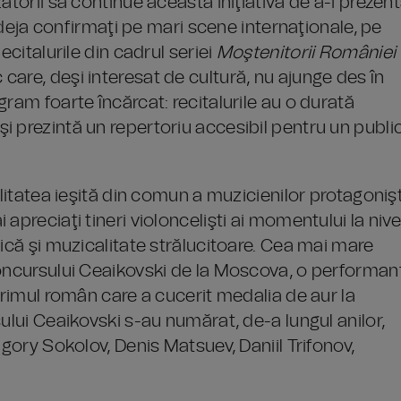
atorii să continue această iniţiativă de a-i prezen
, deja confirmaţi pe mari scene internaţionale, pe
ecitalurile din cadrul seriei
Moştenitorii României
 care, deşi interesat de cultură, nu ajunge des în
ram foarte încărcat: recitalurile au o durată
 prezintă un repertoriu accesibil pentru un publi
alitatea ieşită din comun a muzicienilor protagonişt
i apreciaţi tineri violoncelişti ai momentului la nive
nică şi muzicalitate strălucitoare. Cea mai mare
Concursului Ceaikovski de la Moscova, o performan
primul român care a cucerit medalia de aur la
ului Ceaikovski s-au numărat, de-a lungul anilor,
igory Sokolov, Denis Matsuev, Daniil Trifonov,