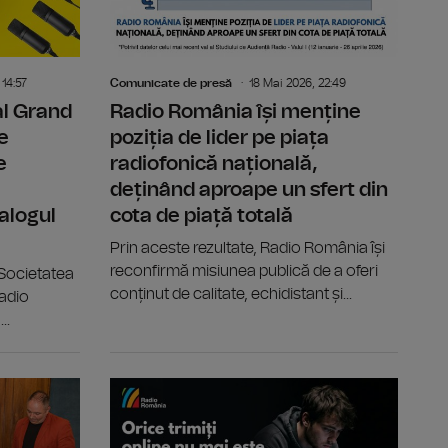
 14:57
Comunicate de presă
18 Mai 2026, 22:49
al Grand
Radio România își menține
e
poziția de lider pe piața
e
radiofonică națională,
deținând aproape un sfert din
alogul
cota de piață totală
Prin aceste rezultate, Radio România își
reconfirmă misiunea publică de a oferi
 Societatea
conținut de calitate, echidistant și...
adio
..
e o privire asupra creației muzicale autohtone și contempor
A XII-a ediție a Târgului de carte GAUDEAMUS Radio Ro
Contractul