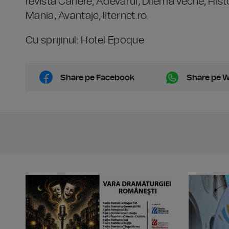
revista Cariere, Adevărul, Dilema veche, Hist
Mania, Avantaje, liternet.ro.
Cu sprijinul: Hotel Epoque
Share pe Facebook
Share pe 