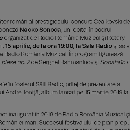
gător român al prestigiosului concurs Ceaikovski d
japoneză
Naoko Sonoda
, un recital în cadrul
e
organizat de Radio România Muzical şi Rotary
i,
15 aprilie, de la ora 19:00, la Sala Radio
şi se 
t la Radio România Muzical. În program figurează
piese op. 2
de Serghei Rahmaninov şi
Sonata în 
 în foaierul Sălii Radio, prilej de prezentare a
i Andrei Ioniţă, album lansat pe 15 martie 2019 la
ect inaugurat în 2018 de Radio România Muzical ş
României mari. Succesul festivalului de pian prop