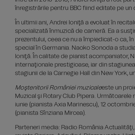
înregistrările pentru BBC fiind editate pe un 
În ultimii ani, Andrei Ioniţă a evoluat în recit
specializată înmuzică de cameră. Ea a susţi
prezentului, ceea ce nu a împiedicat-o ca, în 
special în Germania. Naoko Sonoda a studiat 
Ioniţă. În calitate de pianist acompaniator
internaţionale prestigioase, iar din stagiune
stagiunii de la Carnegie Hall din New York, u
Moştenitorii României muzicale
este un proi
Muzical şi Rotary Club Pipera. Următoarele re
iunie (pianista Axia Marinescu), 12 octombrie
(pianista Sînziana Mircea).
Parteneri media: Radio România Actualităţi,