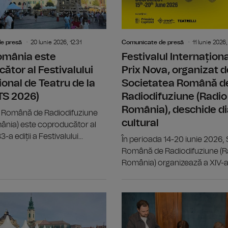
e presă
20 Iunie 2026, 12:31
Comunicate de presă
11 Iunie 2026,
omânia este
Festivalul Internațion
ător al Festivalului
Prix Nova, organizat d
ional de Teatru de la
Societatea Română d
ITS 2026)
Radiodifuziune (Radio
România), deschide di
 Română de Radiodifuziune
cultural
ânia) este coproducător al
-a ediții a Festivalului...
În perioada 14-20 iunie 2026,
Română de Radiodifuziune (R
România) organizează a XIV-a.
Big Band-ul Radio România ne propun