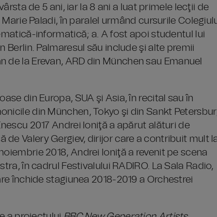
ârsta de 5 ani, iar la 8 ani a luat primele lecţii de
i Marie Paladi, în paralel urmând cursurile Colegiul
ematică-informatică; a. A fost apoi studentul lui
n Berlin. Palmaresul său include şi alte premii
ian de la Erevan, ARD din München sau Emanuel
oase din Europa, SUA şi Asia, în recital sau în
onicile din München, Tokyo şi din Sankt Petersbu
Enescu 2017 Andrei Ioniţă a apărut alături de
de Valery Gergiev, dirijor care a contribuit mult l
noiembrie 2018, Andrei Ioniţă a revenit pe scena
stra, în cadrul Festivalului RADIRO. La Sala Radio,
care închide stagiunea 2018-2019 a Orchestrei
te a proiectului
BBC New Generation Artists,