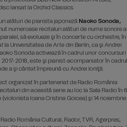
disc lansat la Orchid Classics.
aluri alături de pianista japoneză
Naoko Sonoda,
nut numeroase recitaluri alături de nume sonore a
paralel, să evolueze şi în concerte cu orchestre, în
la Universitatea de Arte din Berlin, ca şi Andrei
, Naoko Sonoda activează în cadrul unor concursuri
a 2017-2018, este şi pianist-acompaniator în cadru
nde a şi cântat împreună cu Andrei Ioniţă.
ect organizat în parteneriat de Radio România
citaluri din această serie au loc la Sala Radio în 
 (violonista Ioana Cristina Goicea) şi 14 noiembrie
 Radio România Cultural, Rador, TVR, Agerpres,