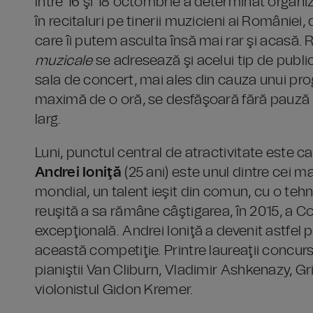
între 16 şi 18 octombrie a determinat organiz
în recitaluri pe tinerii muzicieni ai României
care îi putem asculta însă mai rar şi acasă. R
muzicale
se adresează şi acelui tip de public
sala de concert, mai ales din cauza unui prog
maximă de o oră, se desfăşoară fără pauză şi
larg.
Luni, punctul central de atractivitate este c
Andrei Ioniţă
(25 ani) este unul dintre cei ma
mondial, un talent ieşit din comun, cu o teh
reuşită a sa rămâne câştigarea, în 2015, a 
excepţională. Andrei Ioniţă a devenit astfel 
această competiţie. Printre laureaţii concurs
pianiştii Van Cliburn, Vladimir Ashkenazy, Gr
violonistul Gidon Kremer.