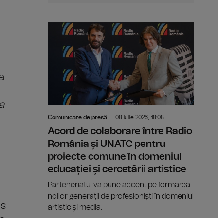
e
va
La
Comunicate de presă
08 Iulie 2026, 18:08
Acord de colaborare între Radio
România și UNATC pentru
proiecte comune în domeniul
educației și cercetării artistice
Parteneriatul va pune accent pe formarea
i
noilor generații de profesioniști în domeniul
us
artistic și media.