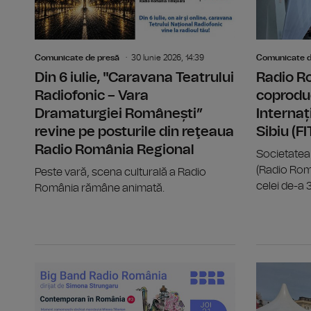
Comunicate de presă
30 Iunie 2026, 14:39
Comunicate d
Din 6 iulie, "Caravana Teatrului
Radio R
Radiofonic – Vara
coproduc
Dramaturgiei Românești”
Internaț
revine pe posturile din reţeaua
Sibiu (F
Radio România Regional
Societatea
(Radio Rom
Peste vară, scena culturală a Radio
celei de-a 33
România rămâne animată.