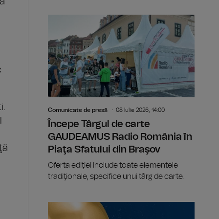
ta
c
i.
Comunicate de presă
08 Iulie 2026, 14:00
l
Începe Târgul de carte
GAUDEAMUS Radio România în
ţă
Piaţa Sfatului din Braşov
Oferta ediţiei include toate elementele
tradiţionale, specifice unui târg de carte.