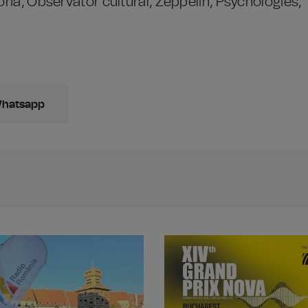
oria, Observator cultural, Zeppelin, Psychologies, 
Whatsapp
Din 6 iulie, "Caravana Teatrului Rad