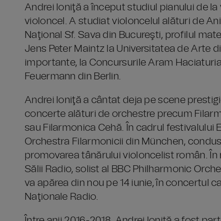
Andrei Ioniţă a început studiul pianului de la v
violoncel. A studiat violoncelul alături de An
Naţional Sf. Sava din Bucureşti, profilul mat
Jens Peter Maintz la Universitatea de Arte di
importante, la Concursurile Aram Haciatur
Feuermann din Berlin.
Andrei Ioniţă a cântat deja pe scene prestigi
concerte alături de orchestre precum Filarm
sau Filarmonica Cehă. În cadrul festivalului 
Orchestra Filarmonicii din München, condusă 
promovarea tânărului violoncelist român. În 
Sălii Radio, solist al BBC Philharmonic Orche
va apărea din nou pe 14 iunie, în concertul 
Naţionale Radio.
Între anii 2016-2018, Andrei Ioniţă a fost par