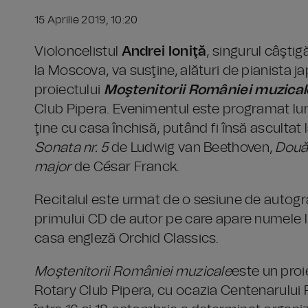
15 Aprilie 2019, 10:20
Violoncelistul
Andrei Ioniţă
, singurul câşti
la Moscova, va susţine, alături de pianista 
proiectului
Moştenitorii României muzical
Club Pipera. Evenimentul este programat lun
ţine cu casa închisă, putând fi însă asculta
Sonata nr. 5
de Ludwig van Beethoven,
Două 
major
de César Franck.
Recitalul este urmat de o sesiune de autografe
primului CD de autor pe care apare numele lu
casa engleză Orchid Classics.
Moştenitorii României muzicale
este un proi
Rotary Club Pipera, cu ocazia Centenarului 