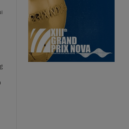
ui
rg
a