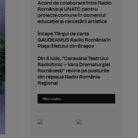
Acord de colaborare între Radio
România și UNATC pentru
proiecte comune în domeniul
educației și cercetării artistice
Începe Târgul de carte
GAUDEAMUS Radio România în
Piaţa Sfatului din Braşov
Din 6 iulie, "Caravana Teatrului
Radiofonic – Vara Dramaturgiei
Românești” revine pe posturile
din reţeaua Radio România
Regional
Mai multe...