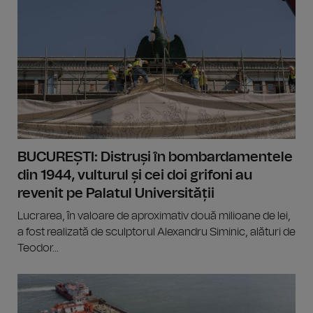
BUCUREȘTI: Distruși în bombardamentele
din 1944, vulturul și cei doi grifoni au
revenit pe Palatul Universității
Lucrarea, în valoare de aproximativ două milioane de lei,
a fost realizată de sculptorul Alexandru Siminic, alături de
Teodor...