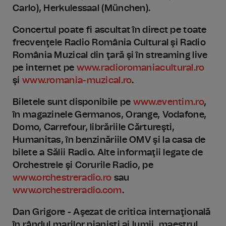
Carlo), Herkulessaal (München).
Concertul poate fi ascultat în direct pe toate
frecvenţele Radio România Cultural şi Radio
România Muzical din ţară şi în streaming live
pe internet pe
www.radioromaniacultural.ro
şi
www.romania-muzical.ro
.
Biletele sunt disponibile pe
www.eventim.ro
,
în magazinele Germanos, Orange, Vodafone,
Domo, Carrefour, librăriile Cărtureşti,
Humanitas, în benzinăriile OMV şi la casa de
bilete a Sălii Radio. Alte informaţii legate de
Orchestrele şi Corurile Radio, pe
www.orchestreradio.ro
sau
www.orchestreradio.com
.
Dan Grigore - Aşezat de critica internaţională
în rândul marilor pianişti ai lumii, maestrul