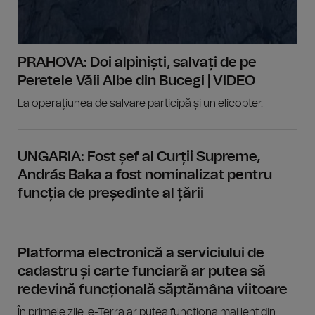
PRAHOVA: Doi alpiniști, salvați de pe
Peretele Văii Albe din Bucegi | VIDEO
La operațiunea de salvare participă și un elicopter.
UNGARIA: Fost șef al Curții Supreme,
András Baka a fost nominalizat pentru
funcția de președinte al țării
Platforma electronică a serviciului de
cadastru și carte funciară ar putea să
redevină funcțională săptămâna viitoare
În primele zile, e-Terra ar putea funcționa mai lent din...