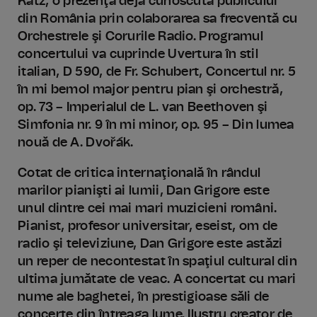
Katz, o prezenţă deja cunoscută publicului
din România prin colaborarea sa frecventă cu
Orchestrele şi Corurile Radio. Programul
concertului va cuprinde Uvertura în stil
italian, D 590, de Fr. Schubert, Concertul nr. 5
în mi bemol major pentru pian şi orchestră,
op. 73 – Imperialul de L. van Beethoven şi
Simfonia nr. 9 în mi minor, op. 95 – Din lumea
nouă de A. Dvořák.
Cotat de critica internaţională în rândul
marilor pianişti ai lumii, Dan Grigore este
unul dintre cei mai mari muzicieni români.
Pianist, profesor universitar, eseist, om de
radio şi televiziune, Dan Grigore este astăzi
un reper de necontestat în spaţiul cultural din
ultima jumătate de veac. A concertat cu mari
nume ale baghetei, în prestigioase săli de
concerte din întreaga lume. Ilustru creator de