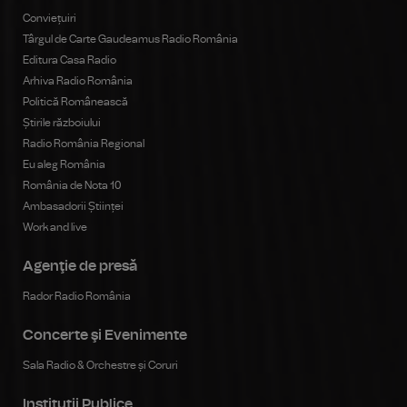
Conviețuiri
Târgul de Carte Gaudeamus Radio România
Editura Casa Radio
Arhiva Radio România
Politică Românească
Știrile războiului
Radio România Regional
Eu aleg România
România de Nota 10
Ambasadorii Științei
Work and live
Agenţie de presă
Rador Radio România
Concerte şi Evenimente
Sala Radio & Orchestre și Coruri
Instituţii Publice