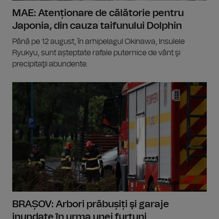
MAE: Atenționare de călătorie pentru
Japonia, din cauza taifunului Dolphin
Până pe 12 august, în arhipelagul Okinawa, Insulele
Ryukyu, sunt așteptate rafale puternice de vânt şi
precipitaţii abundente.
BRAȘOV: Arbori prăbușiți şi garaje
inundate în urma unei furtuni