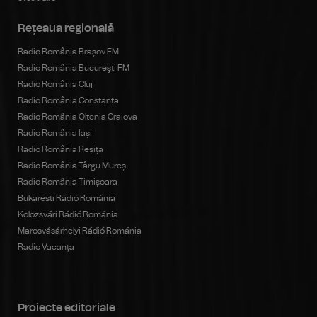
Rețeaua regională
Radio România Brașov FM
Radio România Bucureşti FM
Radio România Cluj
Radio România Constanța
Radio România Oltenia Craiova
Radio România Iași
Radio România Reșița
Radio România Târgu Mureș
Radio România Timișoara
Bukaresti Rádió Románia
Kolozsvári Rádió Románia
Marosvásárhelyi Rádió Románia
Radio Vacanța
Proiecte editoriale