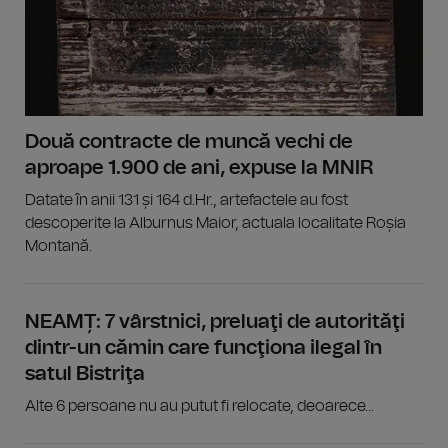
Două contracte de muncă vechi de
aproape 1.900 de ani, expuse la MNIR
Datate în anii 131 și 164 d.Hr., artefactele au fost
descoperite la Alburnus Maior, actuala localitate Roșia
Montană.
NEAMȚ: 7 vârstnici, preluaţi de autorităţi
dintr-un cămin care funcţiona ilegal în
satul Bistriţa
Alte 6 persoane nu au putut fi relocate, deoarece...