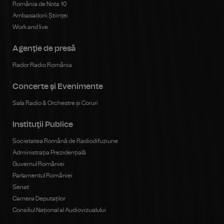
România de Nota 10
Ambasadorii Științei
Work and live
Agenţie de presă
Rador Radio România
Concerte şi Evenimente
Sala Radio & Orchestre și Coruri
Instituţii Publice
Societatea Română de Radiodifuziune
Administrația Prezidențială
Guvernul României
Parlamentul României
Senat
Camera Deputaților
Consiliul Național al Audiovizualului