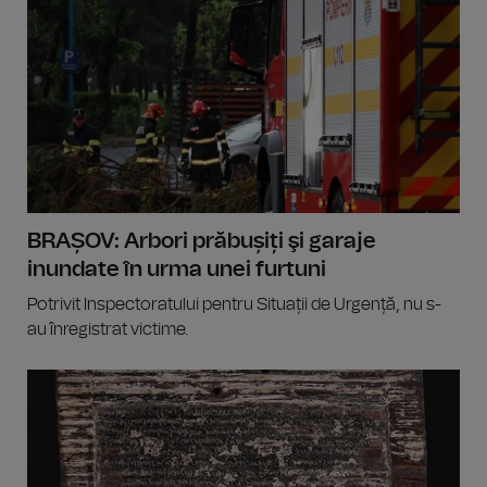
BRAȘOV: Arbori prăbușiți şi garaje
inundate în urma unei furtuni
Potrivit Inspectoratului pentru Situații de Urgență, nu s-
au înregistrat victime.