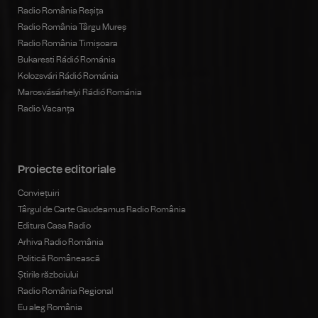
Radio România Reșița
Radio România Târgu Mureș
Radio România Timișoara
Bukaresti Rádió Románia
Kolozsvári Rádió Románia
Marosvásárhelyi Rádió Románia
Radio Vacanța
Proiecte editoriale
Conviețuiri
Târgul de Carte Gaudeamus Radio România
Editura Casa Radio
Arhiva Radio România
Politică Românească
Știrile războiului
Radio România Regional
Eu aleg România