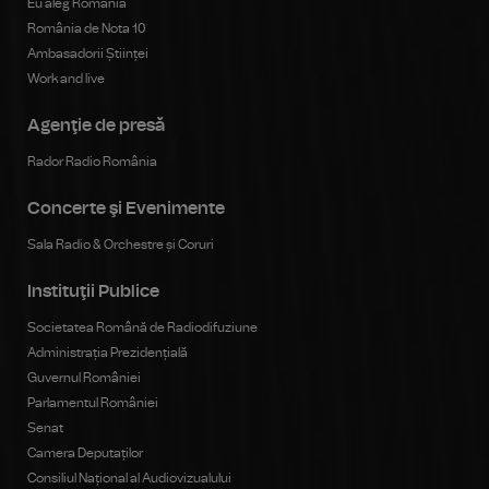
Eu aleg România
România de Nota 10
Ambasadorii Științei
Work and live
Agenţie de presă
Rador Radio România
Concerte şi Evenimente
Sala Radio & Orchestre și Coruri
Instituţii Publice
Societatea Română de Radiodifuziune
Administrația Prezidențială
Guvernul României
Parlamentul României
Senat
Camera Deputaților
Consiliul Național al Audiovizualului