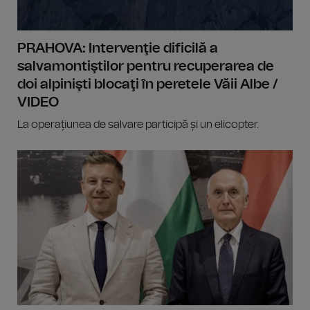
PRAHOVA: Intervenţie dificilă a
salvamontiştilor pentru recuperarea de
doi alpinişti blocaţi în peretele Văii Albe /
VIDEO
La operațiunea de salvare participă și un elicopter.