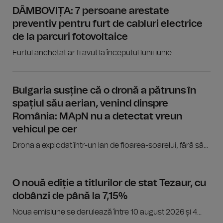
DÂMBOVIȚA: 7 persoane arestate
preventiv pentru furt de cabluri electrice
de la parcuri fotovoltaice
Furtul anchetat ar fi avut la începutul lunii iunie.
Bulgaria susține că o dronă a pătruns în
spațiul său aerian, venind dinspre
România: MApN nu a detectat vreun
vehicul pe cer
Drona a explodat într-un lan de floarea-soarelui, fără să...
O nouă ediție a titlurilor de stat Tezaur, cu
dobânzi de până la 7,15%
Noua emisiune se derulează între 10 august 2026 și 4...