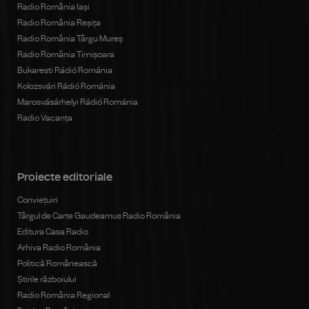
Radio România Iași
Radio România Reșița
Radio România Târgu Mureș
Radio România Timișoara
Bukaresti Rádió Románia
Kolozsvári Rádió Románia
Marosvásárhelyi Rádió Románia
Radio Vacanța
Proiecte editoriale
Conviețuiri
Târgul de Carte Gaudeamus Radio România
Editura Casa Radio
Arhiva Radio România
Politică Românească
Știrile războiului
Radio România Regional