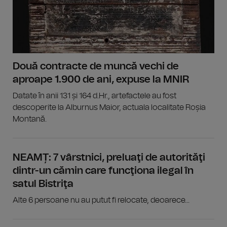
Două contracte de muncă vechi de
aproape 1.900 de ani, expuse la MNIR
Datate în anii 131 și 164 d.Hr., artefactele au fost
descoperite la Alburnus Maior, actuala localitate Roșia
Montană.
NEAMȚ: 7 vârstnici, preluaţi de autorităţi
dintr-un cămin care funcţiona ilegal în
satul Bistriţa
Alte 6 persoane nu au putut fi relocate, deoarece...