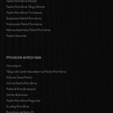
Radio România Reșița
Radio România Târgu Mureș
Radio România Timișoara
Bukaresti Rádió Románia
Kolozsvári Rádió Románia
Marosvásárhelyi Rádió Románia
Radio Vacanța
Proiecte editoriale
Conviețuiri
Târgul de Carte Gaudeamus Radio România
Editura Casa Radio
Arhiva Radio România
Politică Românească
Știrile războiului
Radio România Regional
Eu aleg România
România de Nota 10