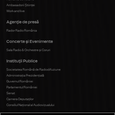
Ambasadorii Științei
Work and live
Agenţie de presă
Rador Radio România
Concerte şi Evenimente
Sala Radio & Orchestre și Coruri
Instituţii Publice
Societatea Română de Radiodifuziune
Administrația Prezidențială
Guvernul României
Parlamentul României
Senat
Camera Deputaților
Consiliul Național al Audiovizualului