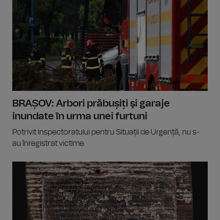
BRAȘOV: Arbori prăbușiți şi garaje
inundate în urma unei furtuni
Potrivit Inspectoratului pentru Situații de Urgență, nu s-
au înregistrat victime.