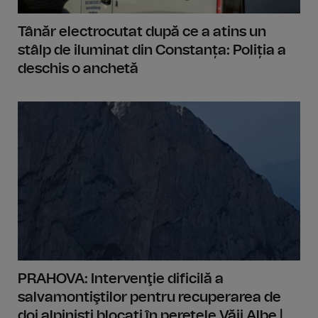
Tânăr electrocutat după ce a atins un
stâlp de iluminat din Constanța: Poliția a
deschis o anchetă
PRAHOVA: Intervenţie dificilă a
salvamontiştilor pentru recuperarea de
doi alpinişti blocaţi în peretele Văii Albe |