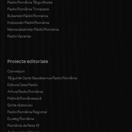
Radio România Târgu Mureș
Radio România Timișoara
Bukaresti Rádió Románia
Kolozsvári Rádió Románia
Marosvásárhelyi Rádió Románia
Radio Vacanța
Proiecte editoriale
Conviețuiri
Târgul de Carte Gaudeamus Radio România
Editura Casa Radio
Arhiva Radio România
Politică Românească
Știrile războiului
Radio România Regional
Eu aleg România
România de Nota 10