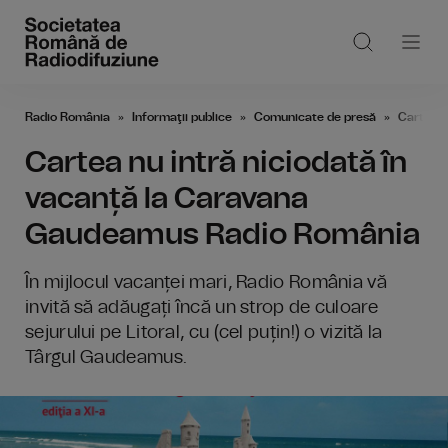
Radio România
Informaţii publice
Comunicate de presă
Cartea n
Cartea nu intră niciodată în
vacanță la Caravana
Gaudeamus Radio România
În mijlocul vacanței mari, Radio România vă
invită să adăugați încă un strop de culoare
sejurului pe Litoral, cu (cel puțin!) o vizită la
Târgul Gaudeamus.