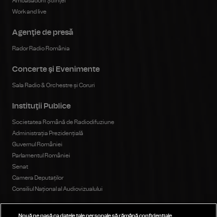
Ambasadorii Științei
Work and live
Agenţie de presă
Rador Radio România
Concerte şi Evenimente
Sala Radio & Orchestre și Coruri
Instituţii Publice
Societatea Română de Radiodifuziune
Administrația Prezidențială
Guvernul României
Parlamentul României
Senat
Camera Deputaților
Consiliul Național al Audiovizualului
Nouă ne pasă ca datele tale personale să rămână confidențiale