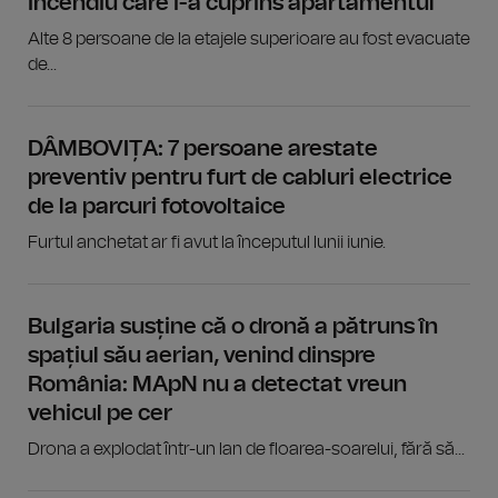
incendiu care i-a cuprins apartamentul
Alte 8 persoane de la etajele superioare au fost evacuate
de...
DÂMBOVIȚA: 7 persoane arestate
preventiv pentru furt de cabluri electrice
de la parcuri fotovoltaice
Furtul anchetat ar fi avut la începutul lunii iunie.
Bulgaria susține că o dronă a pătruns în
spațiul său aerian, venind dinspre
România: MApN nu a detectat vreun
vehicul pe cer
Drona a explodat într-un lan de floarea-soarelui, fără să...